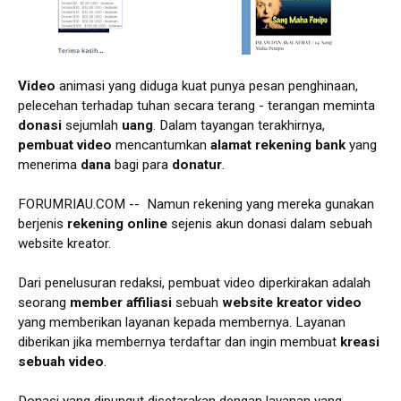
Video
animasi yang diduga kuat punya pesan penghinaan,
pelecehan terhadap tuhan secara terang - terangan meminta
donasi
sejumlah
uang
. Dalam tayangan terakhirnya,
pembuat video
mencantumkan
alamat rekening bank
yang
menerima
dana
bagi para
donatur
.
FORUMRIAU.COM -- Namun rekening yang mereka gunakan
berjenis
rekening online
sejenis akun donasi dalam sebuah
website kreator.
Dari penelusuran redaksi, pembuat video diperkirakan adalah
seorang
member affiliasi
sebuah
website kreator video
yang memberikan layanan kepada membernya. Layanan
diberikan jika membernya terdaftar dan ingin membuat
kreasi
sebuah video
.
Donasi yang dipungut disetarakan dengan layanan yang