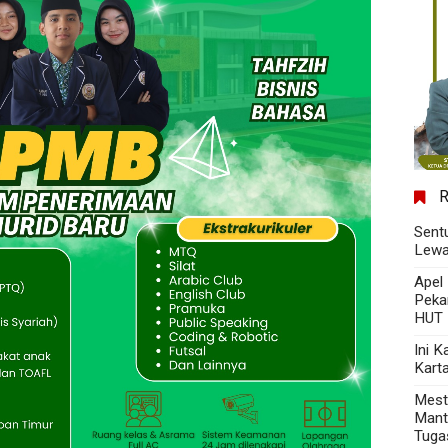
Sent
Lewa
Apel
Peka
HUT 
Ini 
Kart
Mest
Mant
Tuga