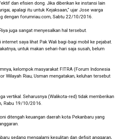
tif dan efisien dong. Jika diberikan ke instansi lain
rigai, apalagi itu untuk Kejaksaan," ujar Jose warga
g dengan forumriau.com, Sabtu 22/10/2016.
ya juga sangat menyesalkan hal tersebut.
i internet saya lihat Pak Wali bagi-bagi mobil ke pejabat.
rakatnya, untuk makan sehari-hari saja susah, belum
elumnya, kelompok masyarakat FITRA (Forum Indonesia
or Wilayah Riau, Usman mengatakan, keluhan tersebut
aga vertikal. Seharusnya (Walikota-red) tidak memberikan
man, Rabu 19/10/2016.
 ironi ditengah keuangan daerah kota Pekanbaru yang
anggaran.
aru sedang mengalami kesulitan dan defisit anggaran,