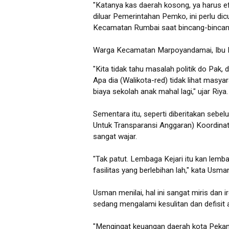
"Katanya kas daerah kosong, ya harus efek
diluar Pemerintahan Pemko, ini perlu dicu
Kecamatan Rumbai saat bincang-bincan
Warga Kecamatan Marpoyandamai, Ibu Ri
"Kita tidak tahu masalah politik do Pak, d
Apa dia (Walikota-red) tidak lihat masya
biaya sekolah anak mahal lagi," ujar Riya.
Sementara itu, seperti diberitakan seb
Untuk Transparansi Anggaran) Koordinat
sangat wajar.
"Tak patut. Lembaga Kejari itu kan lemb
fasilitas yang berlebihan lah," kata Us
Usman menilai, hal ini sangat miris dan
sedang mengalami kesulitan dan defisit 
"Mengingat keuangan daerah kota Pekanb