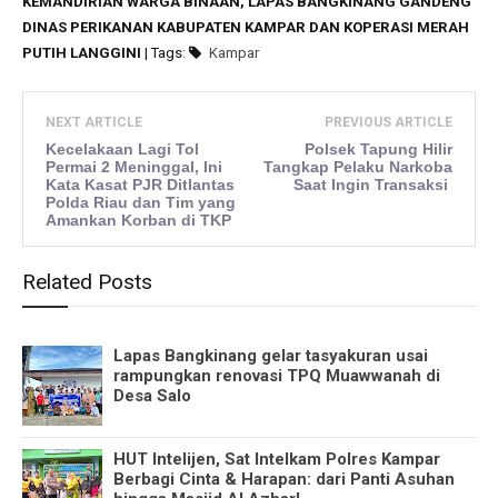
KEMANDIRIAN WARGA BINAAN, LAPAS BANGKINANG GANDENG
DINAS PERIKANAN KABUPATEN KAMPAR DAN KOPERASI MERAH
PUTIH LANGGINI
| Tags:
Kampar
NEXT ARTICLE
PREVIOUS ARTICLE
Kecelakaan Lagi Tol
Polsek Tapung Hilir
Permai 2 Meninggal, Ini
Tangkap Pelaku Narkoba
Kata Kasat PJR Ditlantas
Saat Ingin Transaksi
Polda Riau dan Tim yang
Amankan Korban di TKP
Related Posts
Lapas Bangkinang gelar tasyakuran usai
rampungkan renovasi TPQ Muawwanah di
Desa Salo
HUT Intelijen, Sat Intelkam Polres Kampar
Berbagi Cinta & Harapan: dari Panti Asuhan