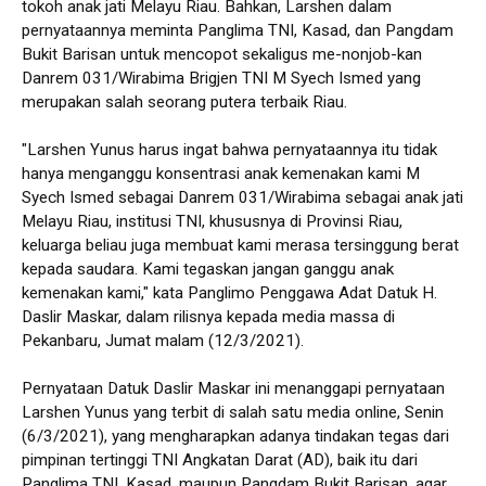
tokoh anak jati Melayu Riau. Bahkan, Larshen dalam
pernyataannya meminta Panglima TNI, Kasad, dan Pangdam
Bukit Barisan untuk mencopot sekaligus me-nonjob-kan
Danrem 031/Wirabima Brigjen TNI M Syech Ismed yang
merupakan salah seorang putera terbaik Riau.
"Larshen Yunus harus ingat bahwa pernyataannya itu tidak
hanya menganggu konsentrasi anak kemenakan kami M
Syech Ismed sebagai Danrem 031/Wirabima sebagai anak jati
Melayu Riau, institusi TNI, khususnya di Provinsi Riau,
keluarga beliau juga membuat kami merasa tersinggung berat
kepada saudara. Kami tegaskan jangan ganggu anak
kemenakan kami," kata Panglimo Penggawa Adat Datuk H.
Daslir Maskar, dalam rilisnya kepada media massa di
Pekanbaru, Jumat malam (12/3/2021).
Pernyataan Datuk Daslir Maskar ini menanggapi pernyataan
Larshen Yunus yang terbit di salah satu media online, Senin
(6/3/2021), yang mengharapkan adanya tindakan tegas dari
pimpinan tertinggi TNI Angkatan Darat (AD), baik itu dari
Panglima TNI, Kasad, maupun Pangdam Bukit Barisan, agar