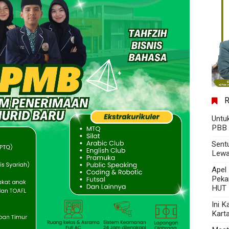
Untu
PBB 
Sent
Lewa
Apel
Peka
HUT 
Ini 
Kart