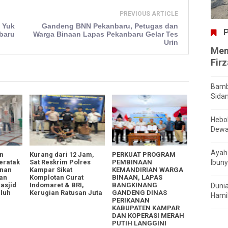
PREVIOUS ARTICLE
, Yuk
Gandeng BNN Pekanbaru, Petugas dan
P
baru
Warga Binaan Lapas Pekanbaru Gelar Tes
Urin
Men
Fir
Bamb
Sida
Hebo
Dewa
Ayah 
n
Kurang dari 12 Jam,
PERKUAT PROGRAM
eratak
Sat Reskrim Polres
PEMBINAAN
Ibuny
unan
Kampar Sikat
KEMANDIRIAN WARGA
dan
Komplotan Curat
BINAAN, LAPAS
Masjid
Indomaret & BRI,
BANGKINANG
Dunia
uluh
Kerugian Ratusan Juta
GANDENG DINAS
Hamil
PERIKANAN
KABUPATEN KAMPAR
DAN KOPERASI MERAH
PUTIH LANGGINI