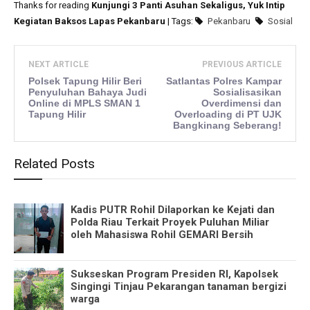
Thanks for reading
Kunjungi 3 Panti Asuhan Sekaligus, Yuk Intip
Kegiatan Baksos Lapas Pekanbaru
| Tags:
Pekanbaru
Sosial
NEXT ARTICLE
PREVIOUS ARTICLE
Polsek Tapung Hilir Beri
Satlantas Polres Kampar
Penyuluhan Bahaya Judi
Sosialisasikan
Online di MPLS SMAN 1
Overdimensi dan
Tapung Hilir
Overloading di PT UJK
Bangkinang Seberang!
Related Posts
Kadis PUTR Rohil Dilaporkan ke Kejati dan
Polda Riau Terkait Proyek Puluhan Miliar
oleh Mahasiswa Rohil GEMARI Bersih
Sukseskan Program Presiden RI, Kapolsek
Singingi Tinjau Pekarangan tanaman bergizi
warga