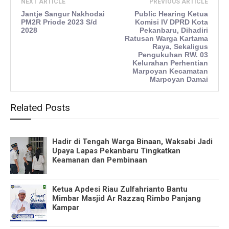
NEXT ARTICLE
PREVIOUS ARTICLE
Jantje Sangur Nakhodai
Public Hearing Ketua
PM2R Priode 2023 S/d
Komisi IV DPRD Kota
2028
Pekanbaru, Dihadiri
Ratusan Warga Kartama
Raya, Sekaligus
Pengukuhan RW. 03
Kelurahan Perhentian
Marpoyan Kecamatan
Marpoyan Damai
Related Posts
Hadir di Tengah Warga Binaan, Waksabi Jadi
Upaya Lapas Pekanbaru Tingkatkan
Keamanan dan Pembinaan
Ketua Apdesi Riau Zulfahrianto Bantu
Mimbar Masjid Ar Razzaq Rimbo Panjang
Kampar