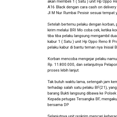
akan membeli 1 ( Satu ) unit Hp Oppo R
A16 Black dengan cara cash on delivery
Jl M Nur Rumbai Pesisir sesuai tempat y
Setelah bertemu pelaku dengan korban,
kirim melalui BRI Mo coba cek, ketika 
tiba tiba pelaku langsung mengambil du
kabur 1 ( Satu ) unit Hp Oppo Reno 8 Pr
pelaku kabur di bantu teman nya Inisial
Korban mencoba mengejar pelaku namun ti
Rp. 11.800.000, dan selanjutnya Pelapo
proses lebih lanjut.
Tak butuh waktu lama, setengah jam ke
terhadap salah satu pelaku BF(21), yang
barang Bukti langsung dibawa ke Polsek 
Kepada petugas Tersangka BF, mengakui 
bersama DP
Selanjutnya unit reskrim mencari kebera