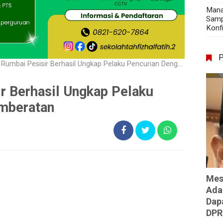
Mana
Samp
Konf
umbai Pesisir Berhasil Ungkap Pelaku Pencurian Dengan Pemberatan
r Berhasil Ungkap Pelaku
mberatan
Mes
Ada
Dap
DPR