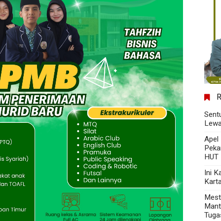
Sent
Lewa
Apel
Peka
HUT 
Ini 
Kart
Mest
Mant
Tuga