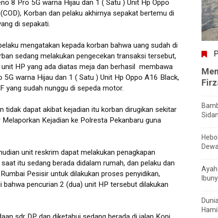
eno 8 Pro 5G warna Hijau dan 1 ( Satu ) Unit Hp Oppo
 (COD), Korban dan pelaku akhirnya sepakat bertemu di
ang di sepakati.
 pelaku mengatakan kepada korban bahwa uang sudah di
P
korban sedang melakukan pengecekan transaksi tersebut,
a unit HP yang ada diatas meja dan berhasil membawa
Men
o 5G warna Hijau dan 1 ( Satu ) Unit Hp Oppo A16 Black,
Fir
 BF yang sudah nunggu di sepeda motor.
Bamb
dak dapat akibat kejadian itu korban dirugikan sekitar
Sida
r Melaporkan Kejadian ke Polresta Pekanbaru guna
Hebo
Dewa
mudian unit reskrim dapat melakukan penagkapan
 saat itu sedang berada didalam rumah, dan pelaku dan
Ayah 
Rumbai Pesisir untuk dilakukan proses penyidikan,
Ibuny
bahwa pencurian 2 (dua) unit HP tersebut dilakukan
Dunia
Hamil
daan sdr DP dan diketahui sedang berada di jalan Kopi