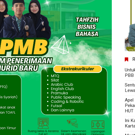
Untu
PBB 
Sent
Lewa
Apel
Peka
HUT 
Ini 
Kart