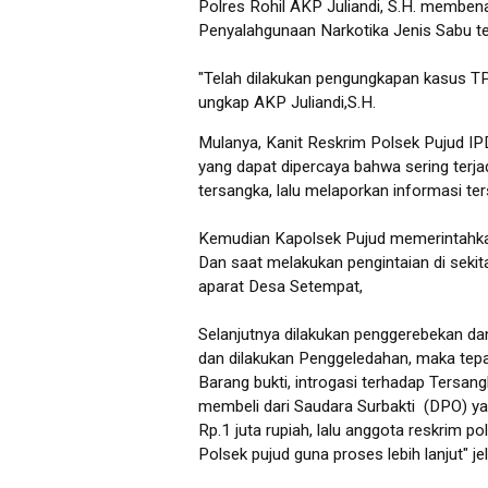
Polres Rohil AKP Juliandi, S.H. membe
Penyalahgunaan Narkotika Jenis Sabu te
"Telah dilakukan pengungkapan kasus TP.
ungkap AKP Juliandi,S.H.
Mulanya, Kanit Reskrim Polsek Pujud IP
yang dapat dipercaya bahwa sering terja
tersangka, lalu melaporkan informasi t
Kemudian Kapolsek Pujud memerintahkan
Dan saat melakukan pengintaian di sekit
aparat Desa Setempat,
Selanjutnya dilakukan penggerebekan d
dan dilakukan Penggeledahan, maka tepa
Barang bukti, introgasi terhadap Tersan
membeli dari Saudara Surbakti (DPO) y
Rp.1 juta rupiah, lalu anggota reskrim 
Polsek pujud guna proses lebih lanjut" j