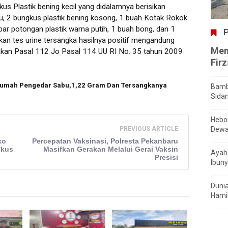
us Plastik bening kecil yang didalamnya berisikan
abu, 2 bungkus plastik bening kosong, 1 buah Kotak Rokok
ar potongan plastik warna putih, 1 buah bong, dan 1
P
kan tes urine tersangka hasilnya positif mengandung
Men
kan Pasal 112 Jo Pasal 114 UU RI No. 35 tahun 2009
Fir
Rumah Pengedar Sabu,1,22 Gram Dan Tersangkanya
Bamb
Sida
Hebo
Dewa
PREVIOUS ARTICLE
ko
Percepatan Vaksinasi, Polresta Pekanbaru
gkus
Masifkan Gerakan Melalui Gerai Vaksin
Ayah 
Presisi
Ibuny
Dunia
Hamil