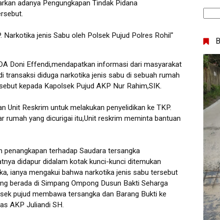
narkan adanya Pengungkapan Tindak Pidana
rsebut.
 Narkotika jenis Sabu oleh Polsek Pujud Polres Rohil"
DA Doni Effendi,mendapatkan informasi dari masyarakat
di transaksi diduga narkotika jenis sabu di sebuah rumah
ersebut kepada Kapolsek Pujud AKP Nur Rahim,SIK.
 Unit Reskrim untuk melakukan penyelidikan ke TKP.
ar rumah yang dicurigai itu,Unit reskrim meminta bantuan
an penangkapan terhadap Saudara tersangka
tnya didapur didalam kotak kunci-kunci ditemukan
gka, ianya mengakui bahwa narkotika jenis sabu tersebut
ang berada di Simpang Ompong Dusun Bakti Seharga
polsek pujud membawa tersangka dan Barang Bukti ke
elas AKP Juliandi SH.