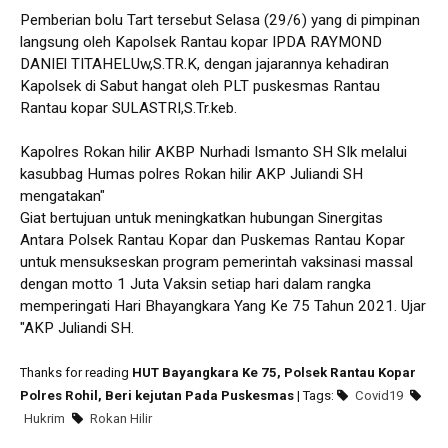
Pemberian bolu Tart tersebut Selasa (29/6) yang di pimpinan
langsung oleh Kapolsek Rantau kopar IPDA RAYMOND
DANIEl TITAHELUw,S.TR.K, dengan jajarannya kehadiran
Kapolsek di Sabut hangat oleh PLT puskesmas Rantau
Rantau kopar SULASTRI,S.Tr.keb.
Kapolres Rokan hilir AKBP Nurhadi Ismanto SH SIk melalui
kasubbag Humas polres Rokan hilir AKP Juliandi SH
mengatakan"
Giat bertujuan untuk meningkatkan hubungan Sinergitas
Antara Polsek Rantau Kopar dan Puskemas Rantau Kopar
untuk mensukseskan program pemerintah vaksinasi massal
dengan motto 1 Juta Vaksin setiap hari dalam rangka
memperingati Hari Bhayangkara Yang Ke 75 Tahun 2021. Ujar
"AKP Juliandi SH.
Thanks for reading
HUT Bayangkara Ke 75, Polsek Rantau Kopar
Polres Rohil, Beri kejutan Pada Puskesmas
| Tags:
Covid19
Hukrim
Rokan Hilir