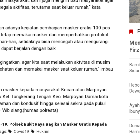
da masyarakat, kami juga menghimbau masyarakat agar
gala aktifitas, terutama saat keluar rumah," kata
an adanya kegiatan pembagian masker gratis 100 pcs
P
 tetap memakai masker dan memperhatikan protokol
hari-hari, setidaknya bisa mencegah atau mengurangi
Men
dapat berjalan dengan baik.
Fir
gingatkan, agar kita saat melakukan aktvitas di musim
Bamb
ehatan dan memakai masker saat keluar rumah," imbau
Sida
Hebo
ian masker kepada masyarakat Kecamatan Marpoyan
Dewa
tik Kel. Tangkerang Tengah Kec. Marpoyan Damai kota
man dan kondusif hingga selesai sekira pada pukul
Ayah 
0 Wib siang.(humas polresta)
Ibuny
19, Polsek Bukit Raya Bagikan Masker Gratis Kepada
Dunia
Hamil
Tags:
Covid19
Hukrim