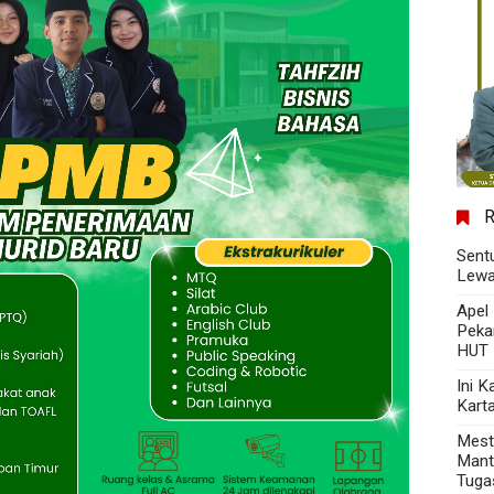
Sent
Lewa
Apel
Peka
HUT 
Ini 
Kart
Mest
Mant
Tuga