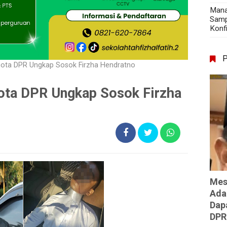
Mana
Samp
Konf
gota DPR Ungkap Sosok Firzha Hendratno
ota DPR Ungkap Sosok Firzha
Mes
Ada
Dap
DPR