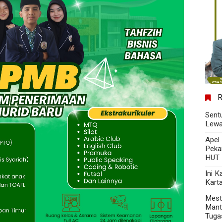
Sent
Lewa
Apel
Peka
HUT 
Ini 
Kart
Mest
Mant
Tuga