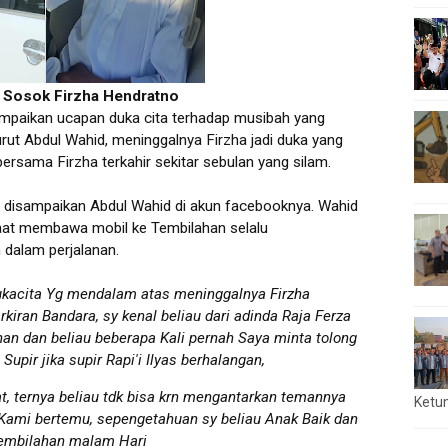
 Sosok Firzha Hendratno
paikan ucapan duka cita terhadap musibah yang
rut Abdul Wahid, meninggalnya Firzha jadi duka yang
sama Firzha terkahir sekitar sebulan yang silam.
disampaikan Abdul Wahid di akun facebooknya. Wahid
saat membawa mobil ke Tembilahan selalu
dalam perjalanan.
erdukacita Yg mendalam atas meninggalnya Firzha
kiran Bandara, sy kenal beliau dari adinda Raja Ferza
ahan dan beliau beberapa Kali pernah Saya minta tolong
upir jika supir Rapi'i Ilyas berhalangan,
at, ternya beliau tdk bisa krn mengantarkan temannya
Ketu
i Kami bertemu, sepengetahuan sy beliau Anak Baik dan
 Tembilahan malam Hari