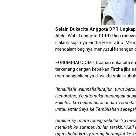
Selain Dukacita Anggota DPR Ungkap
Abdul Wahid anggota DPRD Riau menyam
dialami supirnya Firzha Hendratno. Menu
mendalam baginya menyusul kenangan ber
FORUMRIAU.COM - Ucapan duka cita itu 
terkenang dengan kebaikan Firzha jika 
membangunkannya di waktu solat subuh 
"Innalillahi wainnailaihirajiun, turut b
Hendratno, Yg ditemuka meninggal di par
Fakhlevi krn beliau berasal dari Tembil
untuk antar Saya ke Tembilahan sebagai S
terakhir sy minta tolong sebulun Yg lew
menikah ke sumbar, Itu lah terakhir Kal
rajin sholat krn sy sering berangkat ke