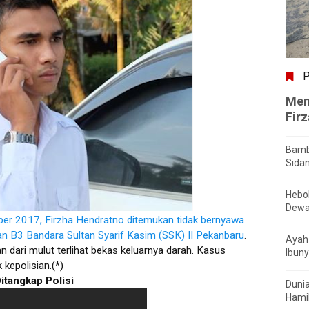
P
Men
Fir
Bamb
Sida
Hebo
Dewa
ober 2017, Firzha Hendratno ditemukan tidak bernyawa
iran B3 Bandara Sultan Syarif Kasim (SSK) II Pekanbaru
.
Ayah 
n dari mulut terlihat bekas keluarnya darah. Kasus
Ibuny
 kepolisian.(*)
Ditangkap Polisi
Dunia
Hamil