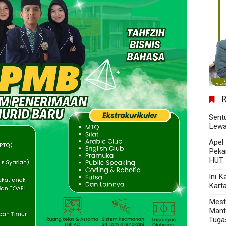
Sent
Lewa
Apel
Peka
HUT 
Ini 
Kart
Mest
Mant
Tuga