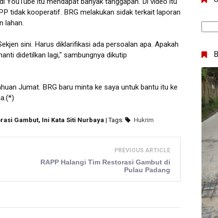
i YouTube itu mendapat banyak tanggapan. Di video itu
tidak kooperatif. BRG melakukan sidak terkait laporan
 lahan.
ekjen sini. Harus diklarifikasi ada persoalan apa. Apakah
nti didetilkan lagi," sambungnya dikutip
ahuan Jumat. BRG baru minta ke saya untuk bantu itu ke
a.(*)
si Gambut, Ini Kata Siti Nurbaya
| Tags:
Hukrim
PREVIOUS ARTICLE
RAPP Halangi Tim Restorasi Gambut di
Pulau Padang