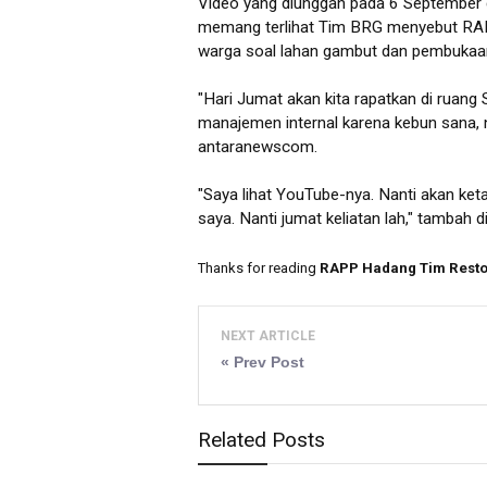
Video yang diunggah pada 6 September d
memang terlihat Tim BRG menyebut RAPP 
warga soal lahan gambut dan pembukaan
"Hari Jumat akan kita rapatkan di ruang S
manajemen internal karena kebun sana, na
antaranewscom.
"Saya lihat YouTube-nya. Nanti akan ket
saya. Nanti jumat keliatan lah," tambah di
Thanks for reading
RAPP Hadang Tim Restora
NEXT ARTICLE
« Prev Post
Related Posts