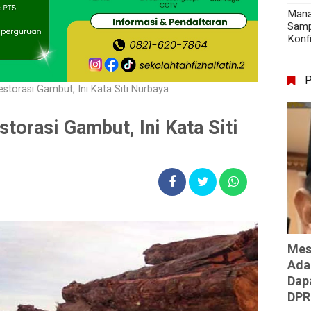
Mana
Samp
Konf
torasi Gambut, Ini Kata Siti Nurbaya
orasi Gambut, Ini Kata Siti
Mes
Ada
Dap
DPR