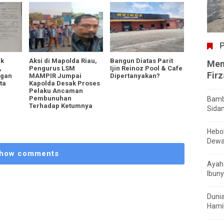
P
ik
Aksi di Mapolda Riau,
Bangun Diatas Parit
Men
,
Pengurus LSM
Ijin Reinoz Pool & Cafe
Fir
ngan
MAMPIR Jumpai
Dipertanyakan?
ta
Kapolda Desak Proses
Pelaku Ancaman
Pembunuhan
Bamb
Terhadap Ketumnya
Sida
Hebo
Dewa
how comments
Ayah 
Ibuny
Dunia
Hamil