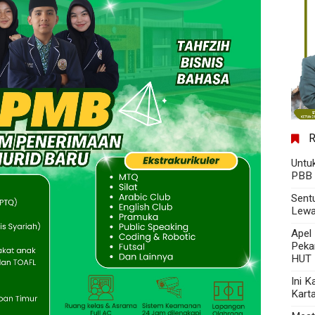
Untu
PBB 
Sent
Lewa
Apel
Peka
HUT 
Ini 
Kart