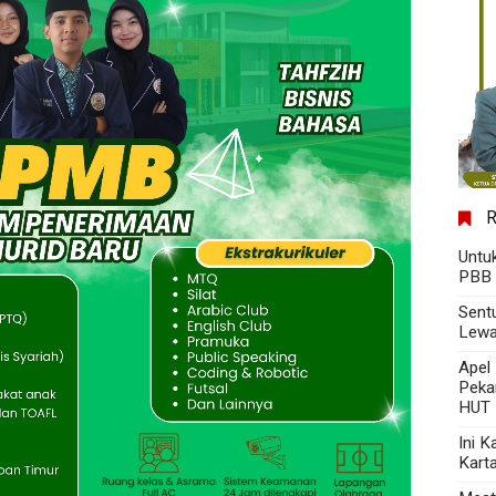
Untu
PBB 
Sent
Lewa
Apel
Peka
HUT 
Ini 
Kart