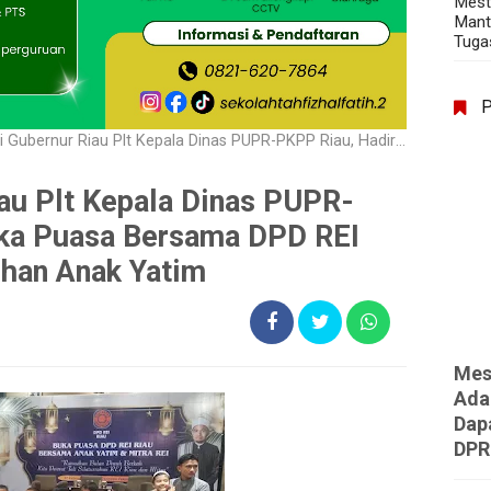
Mest
Mant
Tuga
ur Riau Plt Kepala Dinas PUPR-PKPP Riau, Hadiri Buka Puasa Bersama DPD REI Riau dan Santuni Puluhan Anak Yatim
au Plt Kepala Dinas PUPR-
uka Puasa Bersama DPD REI
uhan Anak Yatim
Mes
Ada
Dap
DPR