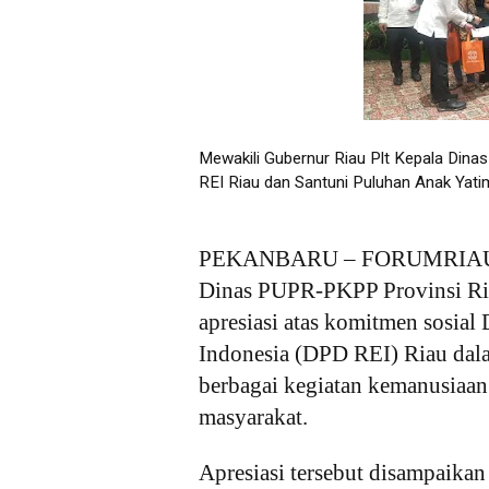
Mewakili Gubernur Riau Plt Kepala Di
REI Riau dan Santuni Puluhan Anak Yati
PEKANBARU – FORUMRIAU.CO
Dinas PUPR-PKPP Provinsi Ri
apresiasi atas komitmen sosia
Indonesia (DPD REI) Riau dal
berbagai kegiatan kemanusiaa
masyarakat.
Apresiasi tersebut disampaika