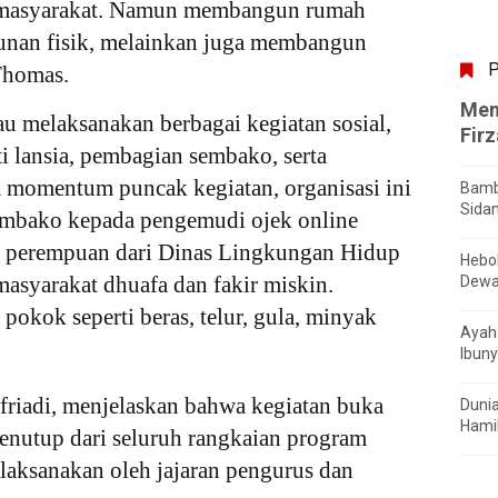
i masyarakat. Namun membangun rumah
unan fisik, melainkan juga membangun
P
Thomas.
Men
 melaksanakan berbagai kegiatan sosial,
Fir
i lansia, pembagian sembako, serta
a momentum puncak kegiatan, organisasi ini
Bamb
Sida
embako kepada pengemudi ojek online
n perempuan dari Dinas Lingkungan Hidup
Hebo
asyarakat dhuafa dan fakir miskin.
Dewa
 pokok seperti beras, telur, gula, minyak
Ayah 
Ibuny
riadi, menjelaskan bahwa kegiatan buka
Dunia
Hamil
enutup dari seluruh rangkaian program
laksanakan oleh jajaran pengurus dan