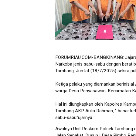
FORUMRIAU.COM-BANGKINANG: Jajaran P
Narkoba jenis sabu-sabu dengan berat 
Tambang, Jum'at (18/7/2025) sekira puk
Ketiga pelaku yang diamankan berinisial
warga Desa Penyasawan, Kecamatan K
Hal ini diungkapkan oleh Kapolres Kam
Tambang AKP Aulia Rahman, " benar keti
sabu-sabu"ujarnya.
Awalnya Unit Reskrim Polsek Tambang m
Jalan Sepakat, Dusun I Desa Rimbo Panj