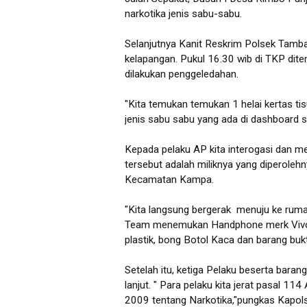
narkotika jenis sabu-sabu.
Selanjutnya Kanit Reskrim Polsek Tamba
kelapangan. Pukul 16.30 wib di TKP di
dilakukan penggeledahan.
"Kita temukan temukan 1 helai kertas ti
jenis sabu sabu yang ada di dashboard se
Kepada pelaku AP kita interogasi dan m
tersebut adalah miliknya yang diperolehn
Kecamatan Kampa.
"Kita langsung bergerak menuju ke ruma
Team menemukan Handphone merk Vivo, a
plastik, bong Botol Kaca dan barang buk
Setelah itu, ketiga Pelaku beserta bara
lanjut. " Para pelaku kita jerat pasal 1
2009 tentang Narkotika,"pungkas Kapol