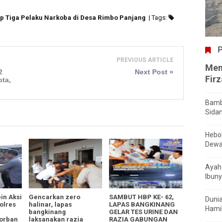
p Tiga Pelaku Narkoba di Desa Rimbo Panjang
| Tags:
P
PREVIOUS ARTICLE
Men
2
Next Post »
Fir
ota,
!
Bamb
Sida
Hebo
Dewa
Ayah 
Ibuny
in Aksi
Gencarkan zero
SAMBUT HBP KE- 62,
Dunia
olres
halinar, lapas
LAPAS BANGKINANG
Hamil
bangkinang
GELAR TES URINE DAN
Korban
laksanakan razia
RAZIA GABUNGAN