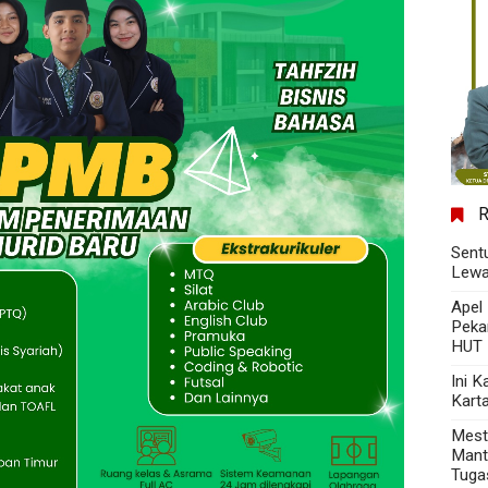
Sent
Lewa
Apel
Peka
HUT 
Ini 
Kart
Mest
Mant
Tuga