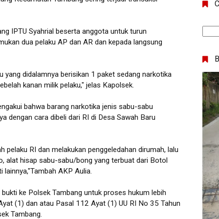
C
ng IPTU Syahrial beserta anggota untuk turun
temukan dua pelaku AP dan AR dan kepada langsung
su yang didalamnya berisikan 1 paket sedang narkotika
belah kanan milik pelaku," jelas Kapolsek.
engakui bahwa barang narkotika jenis sabu-sabu
ya dengan cara dibeli dari RI di Desa Sawah Baru
h pelaku RI dan melakukan penggeledahan dirumah, lalu
lat hisap sabu-sabu/bong yang terbuat dari Botol
ti lainnya,"Tambah AKP Aulia.
ng bukti ke Polsek Tambang untuk proses hukum lebih
14 Ayat (1) dan atau Pasal 112 Ayat (1) UU RI No 35 Tahun
sek Tambang.