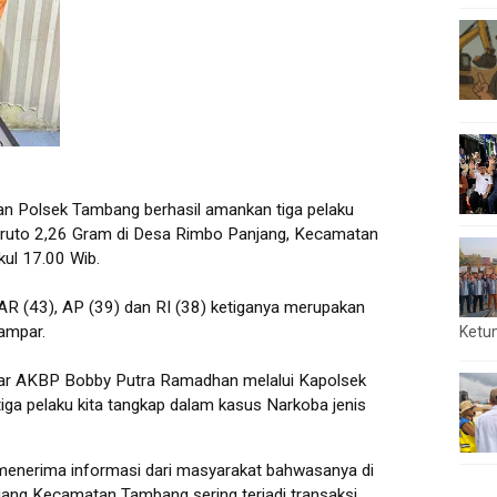
olsek Tambang berhasil amankan tiga pelaku
bruto 2,26 Gram di Desa Rimbo Panjang, Kecamatan
ul 17.00 Wib.
 AR (43), AP (39) dan RI (38) ketiganya merupakan
ampar.
Ketu
par AKBP Bobby Putra Ramadhan melalui Kapolsek
ga pelaku kita tangkap dalam kasus Narkoba jenis
enerima informasi dari masyarakat bahwasanya di
ang Kecamatan Tambang sering terjadi transaksi