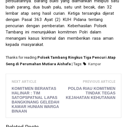
perbuatannya. Barang bukti yang diamankan meliputi satu
buah parang, dua buah palu, satu unit becak, dan 32
lembar atap seng hasil curian. Ketiga tersangka dijerat
dengan Pasal 363 Ayat (2) KUH Pidana tentang
pencurian dengan pemberatan. Keberhasilan Polsek
Tambang ini menunjukkan komitmen Polri dalam
menangani kasus kriminal dan memberikan rasa aman
kepada masyarakat.
Thanks for reading
Polsek Tambang Ringkus Tiga Pencuri Atap
Seng di Perumahan Mutiara Aishafa
| Tags:
Kampar
NEXT ARTICLE
PREVIOUS ARTICLE
KOMITMEN BERANTAS
POLDA RIAU KOMITMEN
HALINAR : TIM
TINDAK TEGAS
SATOPSPATNAL LAPAS
KEJAHATAN KEHUTANAN
BANGKINANG GELEDAH
KAMAR HUNIAN WARGA
BINAAN
Related Posts