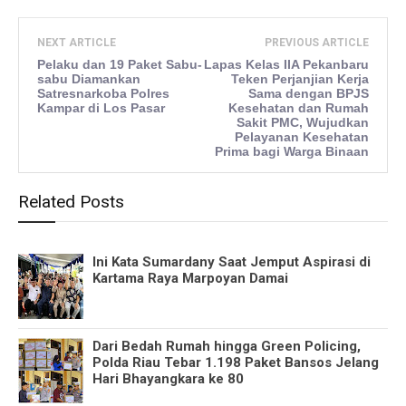
NEXT ARTICLE
PREVIOUS ARTICLE
Pelaku dan 19 Paket Sabu-
Lapas Kelas IIA Pekanbaru
sabu Diamankan
Teken Perjanjian Kerja
Satresnarkoba Polres
Sama dengan BPJS
Kampar di Los Pasar
Kesehatan dan Rumah
Sakit PMC, Wujudkan
Pelayanan Kesehatan
Prima bagi Warga Binaan
Related Posts
Ini Kata Sumardany Saat Jemput Aspirasi di
Kartama Raya Marpoyan Damai
Dari Bedah Rumah hingga Green Policing,
Polda Riau Tebar 1.198 Paket Bansos Jelang
Hari Bhayangkara ke 80