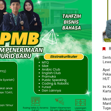
Sent
Lewa
Apel
Peka
HUT 
Ini 
Kart
Mest
Mant
Tuga