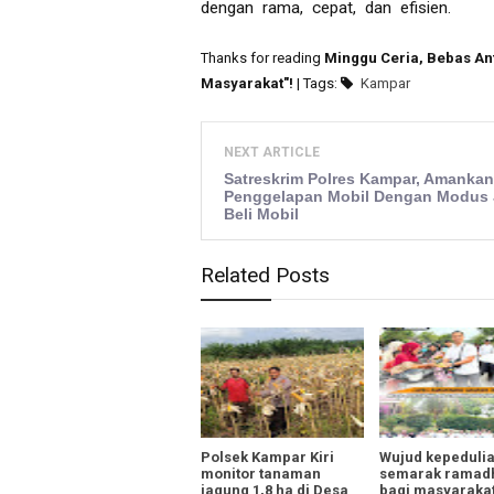
dengan rama, cepat, dan efisien.
Thanks for reading
Minggu Ceria, Bebas An
Masyarakat"!
| Tags:
Kampar
NEXT ARTICLE
Satreskrim Polres Kampar, Amankan
Penggelapan Mobil Dengan Modus 
Beli Mobil
Related Posts
Polsek Kampar Kiri
Wujud kepeduli
monitor tanaman
semarak ramad
jagung 1,8 ha di Desa
bagi masyarakat