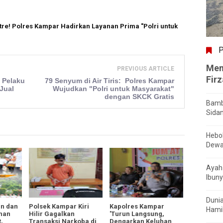
tre! Polres Kampar Hadirkan Layanan Prima "Polri untuk
P
Men
PREVIOUS ARTICLE
Fir
 Pelaku
79 Senyum di Air Tiris: Polres Kampar
Jual
Wujudkan "Polri untuk Masyarakat"
dengan SKCK Gratis
Bamb
Sida
Hebo
Dewa
Ayah 
Ibuny
Dunia
an dan
Polsek Kampar Kiri
Kapolres Kampar
Hamil
han
Hilir Gagalkan
'Turun Langsung,
,
Transaksi Narkoba di
Dengarkan Keluhan