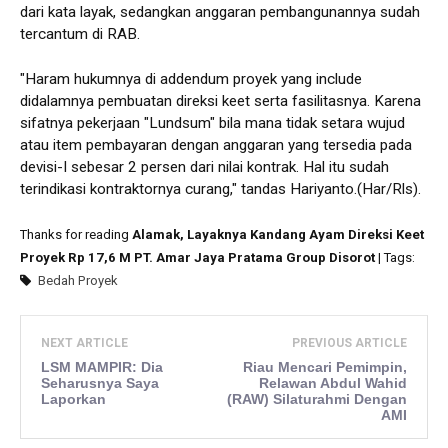
dari kata layak, sedangkan anggaran pembangunannya sudah
tercantum di RAB.
"Haram hukumnya di addendum proyek yang include
didalamnya pembuatan direksi keet serta fasilitasnya. Karena
sifatnya pekerjaan "Lundsum" bila mana tidak setara wujud
atau item pembayaran dengan anggaran yang tersedia pada
devisi-I sebesar 2 persen dari nilai kontrak. Hal itu sudah
terindikasi kontraktornya curang," tandas Hariyanto.(Har/Rls).
Thanks for reading
Alamak, Layaknya Kandang Ayam Direksi Keet
Proyek Rp 17,6 M PT. Amar Jaya Pratama Group Disorot
| Tags:
Bedah Proyek
NEXT ARTICLE
PREVIOUS ARTICLE
LSM MAMPIR: Dia
Riau Mencari Pemimpin,
Seharusnya Saya
Relawan Abdul Wahid
Laporkan
(RAW) Silaturahmi Dengan
AMI