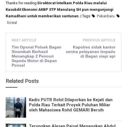
Thanks for reading
Direktorat Intelkam Polda Riau melalui
Kasubdit Ekonomi AKBP STP Manulang SH pun mengunjungi
Ramadhani untuk memberikan santunan.
| Tags:
Pekanbaru
Sosial
NEXT ARTICLE
PREVIOUS ARTICLE
Tim Opsnal Polsek Bagan
Kapolres sidak kantor
Sinembah Berhasil
sentra pelayanan terpadu
Menangkap 2 Pencuri
di Bagan siapi api
Sepeda Motor di Depan
Ponsel
Related Posts
Kadis PUTR Rohil Dilaporkan ke Kejati dan
Polda Riau Terkait Proyek Puluhan Miliar
oleh Mahasiswa Rohil GEMARI Bersih
Terungkap Alasan Paisal Menangkan Abdul