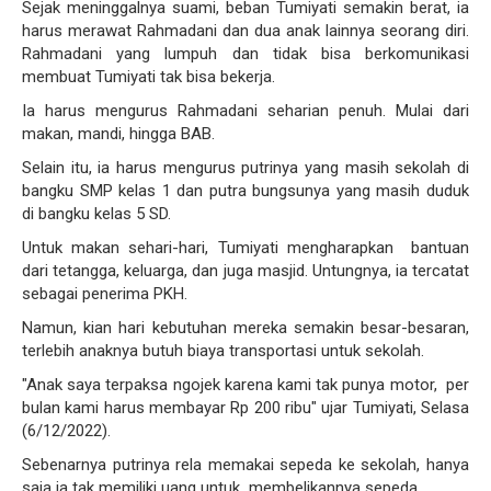
Sejak meninggalnya suami, beban Tumiyati semakin berat, ia
harus merawat Rahmadani dan dua anak lainnya seorang diri.
Rahmadani yang lumpuh dan tidak bisa berkomunikasi
membuat Tumiyati tak bisa bekerja.
Ia harus mengurus Rahmadani seharian penuh. Mulai dari
makan, mandi, hingga BAB.
Selain itu, ia harus mengurus putrinya yang masih sekolah di
bangku SMP kelas 1 dan putra bungsunya yang masih duduk
di bangku kelas 5 SD.
Untuk makan sehari-hari, Tumiyati mengharapkan bantuan
dari tetangga, keluarga, dan juga masjid. Untungnya, ia tercatat
sebagai penerima PKH.
Namun, kian hari kebutuhan mereka semakin besar-besaran,
terlebih anaknya butuh biaya transportasi untuk sekolah.
"Anak saya terpaksa ngojek karena kami tak punya motor, per
bulan kami harus membayar Rp 200 ribu" ujar Tumiyati, Selasa
(6/12/2022).
Sebenarnya putrinya rela memakai sepeda ke sekolah, hanya
saja ia tak memiliki uang untuk membelikannya sepeda.