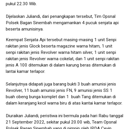
pukul 22.30 Wib.
Dijelaskan Juliandi, dari penangkapan tersebut, Tim Opsnal
Polsek Bagan Sinembah mengamankan 4 pucuk senjata api
beserta amunisinya.
Keempat Senjata Api tersebut masing-masing 1 unit Senpi
rakitan jenis Glock beserta magazine warna hitam, 1 unit
senpi rakitan jenis Revolver warna hitam silver, 1 unit senpi
rakitan jenis Revolver warna cokelat, dan 1 unit senpi rakitan
jenis A 100 ditemukan di dalam karung beras ditemukan di
lantai kamar terlapor.
Selanjutnya didapati juga barang bukti 3 buah amunisi jenis
Revolver, 11 buah amunisi jenis FN, 9 amunisi jenis SS 1
buah obeng bunga komplet dan 1 buah Tang ditemukan di
dalam keranjang kecil warna biru di atas kantai kamar terlapor.
Diuraikan Juliandi, peristiwa ini bermula pada hari Rabu tanggal
21 September 2022, sekitar pukul 20.00 wib, Team Opsnal
Polsek Bagan Sinembah yang di pimpin oleh IPDA Cevin