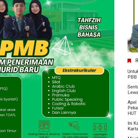
Untu
PBB 
Sent
Lewa
Apel
Peka
HUT 
Ini 
Kart