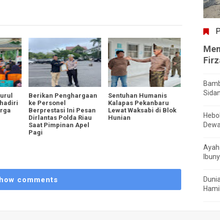
P
Men
Fir
Bamb
Sida
urul
Berikan Penghargaan
Sentuhan Humanis
hadiri
ke Personel
Kalapas Pekanbaru
arga
Berprestasi Ini Pesan
Lewat Waksabi di Blok
Hebo
Dirlantas Polda Riau
Hunian
Dewa
Saat Pimpinan Apel
Pagi
Ayah 
Ibuny
how comments
Dunia
Hamil