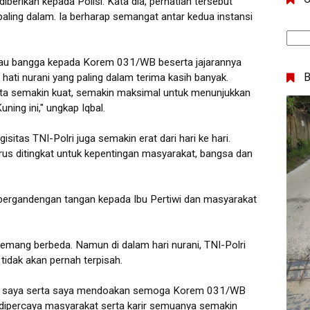
berikan kepada Polisi. Kata dia, perhatian tersebut
i paling dalam. Ia berharap semangat antar kedua instansi
 Riau bangga kepada Korem 031/WB beserta jajarannya
i hati nurani yang paling dalam terima kasih banyak.
ta semakin kuat, semakin maksimal untuk menunjukkan
ing ini," ungkap Iqbal.
sitas TNI-Polri juga semakin erat dari hari ke hari.
erus ditingkat untuk kepentingan masyarakat, bangsa dan
n bergandengan tangan kepada Ibu Pertiwi dan masyarakat
memang berbeda. Namun di dalam hari nurani, TNI-Polri
tidak akan pernah terpisah.
ngga saya serta saya mendoakan semoga Korem 031/WB
dipercaya masyarakat serta karir semuanya semakin