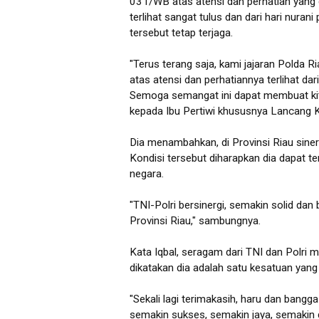
031/WB atas atensi dan perhatian yang di
terlihat sangat tulus dan dari hari nuran
tersebut tetap terjaga.
"Terus terang saja, kami jajaran Polda
atas atensi dan perhatiannya terlihat dar
Semoga semangat ini dapat membuat ki
kepada Ibu Pertiwi khususnya Lancang Kun
Dia menambahkan, di Provinsi Riau sinergi
Kondisi tersebut diharapkan dia dapat t
negara.
"TNI-Polri bersinergi, semakin solid da
Provinsi Riau," sambungnya.
Kata Iqbal, seragam dari TNI dan Polri 
dikatakan dia adalah satu kesatuan yang 
"Sekali lagi terimakasih, haru dan ba
semakin sukses, semakin jaya, semakin 