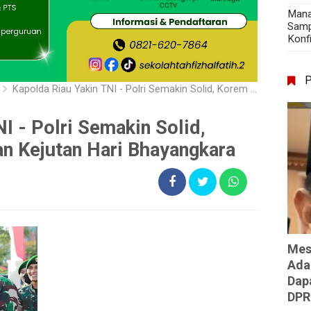
Mana
Samp
Konf
Kapolda Riau Yakin TNI - Polri Semakin Solid, Korem 031/WB Berikan Kejutan Hari Bhayangkara
I - Polri Semakin Solid,
n Kejutan Hari Bhayangkara
Mes
Ada
Dap
DPR