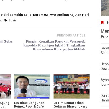
- Polri Semakin Solid, Korem 031/WB Berikan Kejutan Hari
au
Sosial
P
Men
PREVIOUS ARTICLE
Fir
il Gelar
Pimpin Kenaikan Pangkat Personel,
Kapolda Riau Irjen Iqbal : Tingkatkan
Bamb
Kompetensi Kinerja dan Akhlak
Sida
Hebo
Dewa
Ayah 
Ibuny
Dunia
Hamil
 Agung
LIN Riau: Bangunan
28 Tim Semarakkan
ada
Reinoz Pool & Cafe
Gelaran Bhayangkara