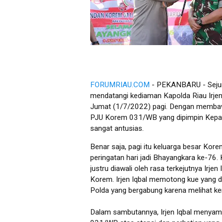
FORUMRIAU.COM
- PEKANBARU - Sejum
mendatangi kediaman Kapolda Riau Irje
Jumat (1/7/2022) pagi. Dengan membawa
PJU Korem 031/WB yang dipimpin Kepala 
sangat antusias.
Benar saja, pagi itu keluarga besar Ko
peringatan hari jadi Bhayangkara ke-76.
justru diawali oleh rasa terkejutnya Irje
Korem. Irjen Iqbal memotong kue yang 
Polda yang bergabung karena melihat ke
Dalam sambutannya, Irjen Iqbal menyamp