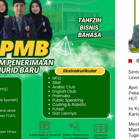
Sent
Lewa
Apel
Peka
HUT 
Ini 
Kart
Mest
Mant
Tuga