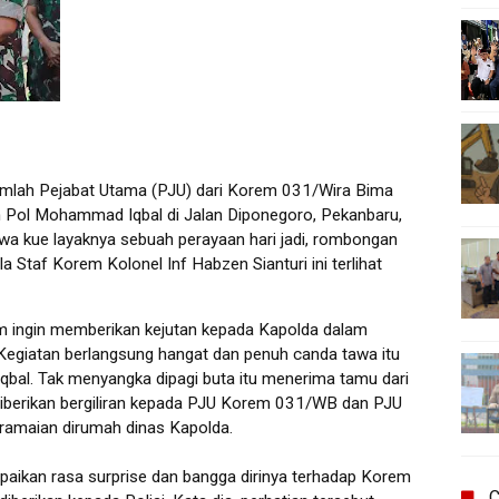
lah Pejabat Utama (PJU) dari Korem 031/Wira Bima
n Pol Mohammad Iqbal di Jalan Diponegoro, Pekanbaru,
 kue layaknya sebuah perayaan hari jadi, rombongan
Staf Korem Kolonel Inf Habzen Sianturi ini terlihat
rem ingin memberikan kejutan kepada Kapolda dalam
 Kegiatan berlangsung hangat dan penuh canda tawa itu
n Iqbal. Tak menyangka dipagi buta itu menerima tamu dari
diberikan bergiliran kepada PJU Korem 031/WB dan PJU
ramaian dirumah dinas Kapolda.
aikan rasa surprise dan bangga dirinya terhadap Korem
C