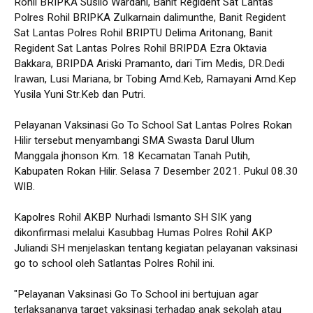
Rohil BRIPKA Susilo Wardani, Banit Regident Sat Lantas
Polres Rohil BRIPKA Zulkarnain dalimunthe, Banit Regident
Sat Lantas Polres Rohil BRIPTU Delima Aritonang, Banit
Regident Sat Lantas Polres Rohil BRIPDA Ezra Oktavia
Bakkara, BRIPDA Ariski Pramanto, dari Tim Medis, DR.Dedi
Irawan, Lusi Mariana, br Tobing Amd.Keb, Ramayani Amd.Kep
Yusila Yuni Str.Keb dan Putri.
Pelayanan Vaksinasi Go To School Sat Lantas Polres Rokan
Hilir tersebut menyambangi SMA Swasta Darul Ulum
Manggala jhonson Km. 18 Kecamatan Tanah Putih,
Kabupaten Rokan Hilir. Selasa 7 Desember 2021. Pukul 08.30
WIB.
Kapolres Rohil AKBP Nurhadi Ismanto SH SIK yang
dikonfirmasi melalui Kasubbag Humas Polres Rohil AKP
Juliandi SH menjelaskan tentang kegiatan pelayanan vaksinasi
go to school oleh Satlantas Polres Rohil ini.
"Pelayanan Vaksinasi Go To School ini bertujuan agar
terlaksananya target vaksinasi terhadap anak sekolah atau