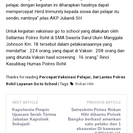
pelajar, dengan kegiatan ini diharapkan hasilnya dapat
mempercepat Herd Immunity kepada siswa dan pelajar itu
sendiri, nantinya" jelas AKP Juliandi SH.
Untuk kegiatan vaksinasi go to school yang dilakukan oleh
Satlantas Polres Rohil di SMA Swasta Darul Ulum Manggala
Johnson Km. 18 tersebut dalam pelaksanaannya yang
mendaftar : 224 orang, yang dapat di Vaksin : 208 orang dan
yang ditunda Vaksin hasil screening : 16 orang," Rinci
Kasubbag Humas Polres Rohil.
Thanks for reading
Percepat Vaksinasi Pelajar, Sat Lantas Polres
Rohil Layanan Go to School
| Tags:
Rokan Hilir
NEXT ARTICLE
PREVIOUS ARTICLE
Kapolresta Pimpin
Satreskrim Polres Rokan
Upacara Serah Terima
Hilir dibantu Polsek
Jabatan Kapolsek
Bangko berhasil amankan
Sukajadi
satu pelaku dan 1
eksavator Di kawasan