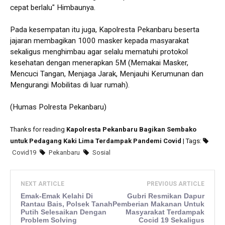
cepat berlalu" Himbaunya.
Pada kesempatan itu juga, Kapolresta Pekanbaru beserta
jajaran membagikan 1000 masker kepada masyarakat
sekaligus menghimbau agar selalu mematuhi protokol
kesehatan dengan menerapkan 5M (Memakai Masker,
Mencuci Tangan, Menjaga Jarak, Menjauhi Kerumunan dan
Mengurangi Mobilitas di luar rumah).
(Humas Polresta Pekanbaru)
Thanks for reading
Kapolresta Pekanbaru Bagikan Sembako
untuk Pedagang Kaki Lima Terdampak Pandemi Covid
| Tags:
Covid19
Pekanbaru
Sosial
NEXT ARTICLE
PREVIOUS ARTICLE
Emak-Emak Kelahi Di
Gubri Resmikan Dapur
Rantau Bais, Polsek Tanah
Pemberian Makanan Untuk
Putih Selesaikan Dengan
Masyarakat Terdampak
Problem Solving
Cocid 19 Sekaligus