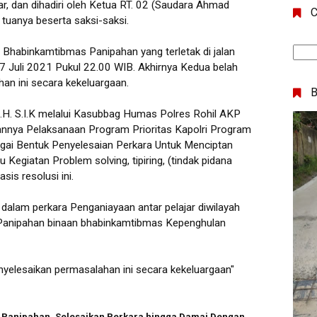
r, dan dihadiri oleh Ketua RT. 02 (Saudara Ahmad
C
 tuanya beserta saksi-saksi.
s Bhabinkamtibmas Panipahan yang terletak di jalan
 Juli 2021 Pukul 22.00 WIB. Akhirnya Kedua belah
an ini secara kekeluargaan.
.H. S.I.K melalui Kasubbag Humas Polres Rohil AKP
kannya Pelaksanaan Program Prioritas Kapolri Program
agai Bentuk Penyelesaian Perkara Untuk Menciptan
Kegiatan Problem solving, tipiring, (tindak pidana
sis resolusi ini.
 dalam perkara Penganiayaan antar pelajar diwilayah
k Panipahan binaan bhabinkamtibmas Kepenghulan
nyelesaikan permasalahan ini secara kekeluargaan"
 Panipahan, Selesaikan Perkara hingga Damai Dengan