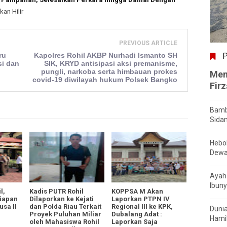
kan Hilir
PREVIOUS ARTICLE
P
ru
Kapolres Rohil AKBP Nurhadi Ismanto SH
si dan
SIK, KRYD antisipasi aksi premanisme,
pungli, narkoba serta himbauan prokes
Men
covid-19 diwilayah hukum Polsek Bangko
Fir
Bamb
Sida
Hebo
Dewa
Ayah 
Ibuny
l,
Kadis PUTR Rohil
KOPPSA M Akan
siapan
Dilaporkan ke Kejati
Laporkan PTPN IV
sa II
dan Polda Riau Terkait
Regional III ke KPK,
Dunia
Proyek Puluhan Miliar
Dubalang Adat :
Hamil
oleh Mahasiswa Rohil
Laporkan Saja