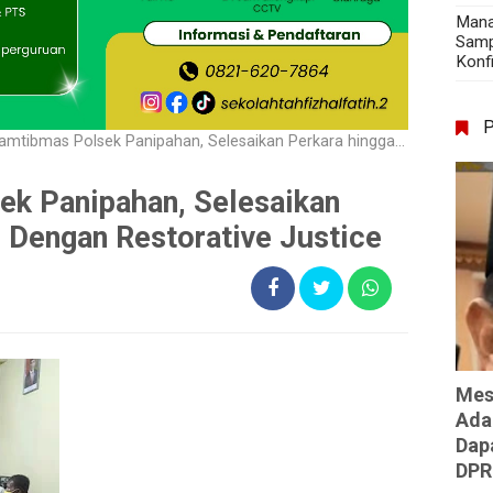
Mana
Samp
Konf
bmas Polsek Panipahan, Selesaikan Perkara hingga Damai Dengan Restorative Justice
ek Panipahan, Selesaikan
 Dengan Restorative Justice
Mes
Ada
Dap
DPR