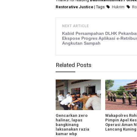
Restorative Justice
| Tags:
Hukrim
Ro
NEXT ARTICLE
Kabid Persampahan DLHK Pekanba
Ekspose Progres Aplikasi e-Retribu
Angkutan Sampah
Related Posts
Gencarkan zero
Wakapolres Rohi
halinar, lapas
Pimpin Apel Ke
bangkinang
Operasi Aman Nu
laksanakan razia
Lancang Kuning
kamar wbp