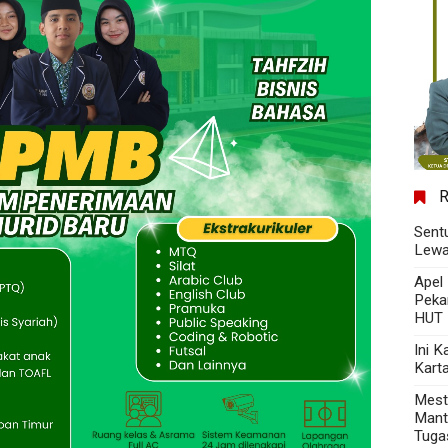
Sent
Lewa
Apel
Peka
HUT 
Ini 
Kart
Mest
Mant
Tuga