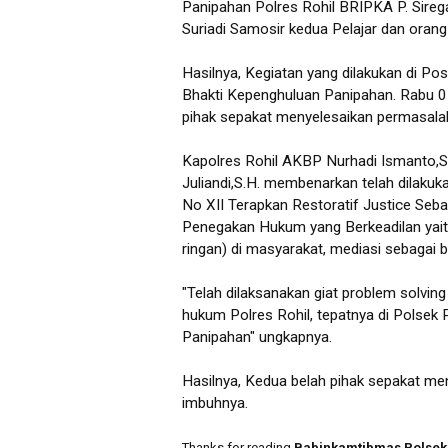
Panipahan Polres Rohil BRIPKA P. Sirega
Suriadi Samosir kedua Pelajar dan orang
Hasilnya, Kegiatan yang dilakukan di Po
Bhakti Kepenghuluan Panipahan. Rabu 07
pihak sepakat menyelesaikan permasalah
Kapolres Rohil AKBP Nurhadi Ismanto,S
Juliandi,S.H. membenarkan telah dilaku
No XII Terapkan Restoratif Justice Seb
Penegakan Hukum yang Berkeadilan yaitu 
ringan) di masyarakat, mediasi sebagai ba
"Telah dilaksanakan giat problem solving
hukum Polres Rohil, tepatnya di Polse
Panipahan" ungkapnya.
Hasilnya, Kedua belah pihak sepakat me
imbuhnya.
Thanks for reading
Babinkamtibmas Polsek