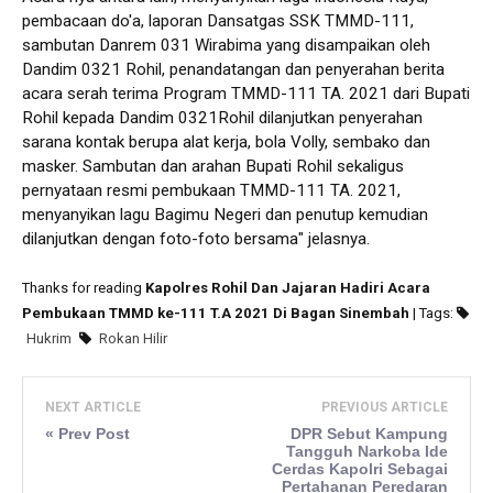
pembacaan do'a, laporan Dansatgas SSK TMMD-111,
sambutan Danrem 031 Wirabima yang disampaikan oleh
Dandim 0321 Rohil, penandatangan dan penyerahan berita
acara serah terima Program TMMD-111 TA. 2021 dari Bupati
Rohil kepada Dandim 0321Rohil dilanjutkan penyerahan
sarana kontak berupa alat kerja, bola Volly, sembako dan
masker. Sambutan dan arahan Bupati Rohil sekaligus
pernyataan resmi pembukaan TMMD-111 TA. 2021,
menyanyikan lagu Bagimu Negeri dan penutup kemudian
dilanjutkan dengan foto-foto bersama" jelasnya.
Thanks for reading
Kapolres Rohil Dan Jajaran Hadiri Acara
Pembukaan TMMD ke-111 T.A 2021 Di Bagan Sinembah
| Tags:
Hukrim
Rokan Hilir
NEXT ARTICLE
PREVIOUS ARTICLE
« Prev Post
DPR Sebut Kampung
Tangguh Narkoba Ide
Cerdas Kapolri Sebagai
Pertahanan Peredaran