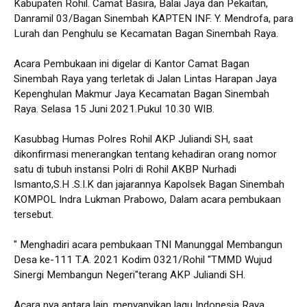
Kabupaten Rohil. Camat Basira, Balai Jaya dan Pekaitan,
Danramil 03/Bagan Sinembah KAPTEN INF. Y. Mendrofa, para
Lurah dan Penghulu se Kecamatan Bagan Sinembah Raya.
Acara Pembukaan ini digelar di Kantor Camat Bagan
Sinembah Raya yang terletak di Jalan Lintas Harapan Jaya
Kepenghulan Makmur Jaya Kecamatan Bagan Sinembah
Raya. Selasa 15 Juni 2021.Pukul 10.30 WIB.
Kasubbag Humas Polres Rohil AKP Juliandi SH, saat
dikonfirmasi menerangkan tentang kehadiran orang nomor
satu di tubuh instansi Polri di Rohil AKBP Nurhadi
Ismanto,S.H .S.I.K dan jajarannya Kapolsek Bagan Sinembah
KOMPOL Indra Lukman Prabowo, Dalam acara pembukaan
tersebut.
" Menghadiri acara pembukaan TNI Manunggal Membangun
Desa ke-111 T.A. 2021 Kodim 0321/Rohil "TMMD Wujud
Sinergi Membangun Negeri"terang AKP Juliandi SH.
Acara nya antara lain, menyanyikan lagu Indonesia Raya,