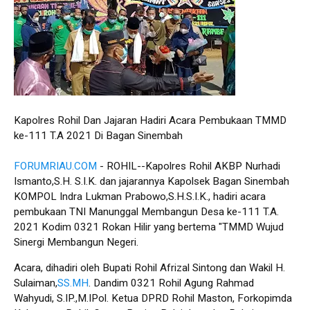
Kapolres Rohil Dan Jajaran Hadiri Acara Pembukaan TMMD
ke-111 T.A 2021 Di Bagan Sinembah
FORUMRIAU.COM
- ROHIL--Kapolres Rohil AKBP Nurhadi
Ismanto,S.H. S.I.K. dan jajarannya Kapolsek Bagan Sinembah
KOMPOL Indra Lukman Prabowo,S.H.S.I.K., hadiri acara
pembukaan TNI Manunggal Membangun Desa ke-111 T.A.
2021 Kodim 0321 Rokan Hilir yang bertema "TMMD Wujud
Sinergi Membangun Negeri.
Acara, dihadiri oleh Bupati Rohil Afrizal Sintong dan Wakil H.
Sulaiman,
SS.MH
. Dandim 0321 Rohil Agung Rahmad
Wahyudi, S.IP.,M.IPol. Ketua DPRD Rohil Maston, Forkopimda