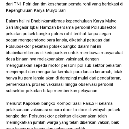
dari TNI, Polri dan tim kesehatan pemda rohil yang berlokasi di
Kepenghuluan Karya Mulyo Sari.
Dalam hal ini Bhabinkamtibmas kepenghuluan Karya Mulyo
Sari Brigadir Iqbal Hamzah bersama personil Polsubsektor
pekaitan polsek bangko polres rohil terlihat tanpa segan -
segan menggendong para lansia, diketahui petugas dari
Polsubsektor pekaitan polsek bangko dalam hal ini
bhabinkamtibmas di kedepankan untuk membawa masyarakat
desa binaan nya melaksanakan vaksinasi, dengan
menggunakan sepeda motor personil pol sub sektor pekaitan
menjemput dan mengantar kembali para lansia kerumah, tidak
hanya itu para lansia akan di dampingi mulai dari pendaftaran,
pemeriksaan, proses vaksinasi hingga observasi personil
subsektor pekaitan tetap memberikan pelayanan.
menurut Kapolsek bangko Kompol Sasli Rais,SH selama
pelaksanaan vaksinasi secara door to door di wilayah polsek
bangko dan Polsubsektor pekaitan dilaksanakan telah
meningkatkan jumlah warga yang telah diberikan vaksin, baik
para lansia,pra lansia dan pelayanan publik.