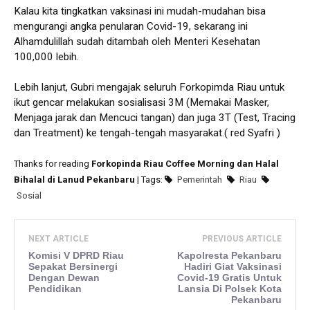
Kalau kita tingkatkan vaksinasi ini mudah-mudahan bisa
mengurangi angka penularan Covid-19, sekarang ini
Alhamdulillah sudah ditambah oleh Menteri Kesehatan
100,000 lebih.
Lebih lanjut, Gubri mengajak seluruh Forkopimda Riau untuk
ikut gencar melakukan sosialisasi 3M (Memakai Masker,
Menjaga jarak dan Mencuci tangan) dan juga 3T (Test, Tracing
dan Treatment) ke tengah-tengah masyarakat.( red Syafri )
Thanks for reading
Forkopinda Riau Coffee Morning dan Halal
Bihalal di Lanud Pekanbaru
| Tags:
Pemerintah
Riau
Sosial
NEXT ARTICLE
PREVIOUS ARTICLE
Komisi V DPRD Riau
Kapolresta Pekanbaru
Sepakat Bersinergi
Hadiri Giat Vaksinasi
Dengan Dewan
Covid-19 Gratis Untuk
Pendidikan
Lansia Di Polsek Kota
Pekanbaru