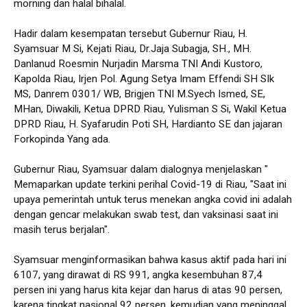
morning dan halal bihalal.
Hadir dalam kesempatan tersebut Gubernur Riau, H.
Syamsuar M Si, Kejati Riau, Dr.Jaja Subagja, SH., MH.
Danlanud Roesmin Nurjadin Marsma TNI Andi Kustoro,
Kapolda Riau, Irjen Pol. Agung Setya Imam Effendi SH SIk
MS, Danrem 0301/ WB, Brigjen TNI M.Syech Ismed, SE,
MHan, Diwakili, Ketua DPRD Riau, Yulisman S Si, Wakil Ketua
DPRD Riau, H. Syafarudin Poti SH, Hardianto SE dan jajaran
Forkopinda Yang ada.
Gubernur Riau, Syamsuar dalam dialognya menjelaskan "
Memaparkan update terkini perihal Covid-19 di Riau, "Saat ini
upaya pemerintah untuk terus menekan angka covid ini adalah
dengan gencar melakukan swab test, dan vaksinasi saat ini
masih terus berjalan".
Syamsuar menginformasikan bahwa kasus aktif pada hari ini
6107, yang dirawat di RS 991, angka kesembuhan 87,4
persen ini yang harus kita kejar dan harus di atas 90 persen,
karena tingkat nasional 92 persen, kemudian yang meninggal