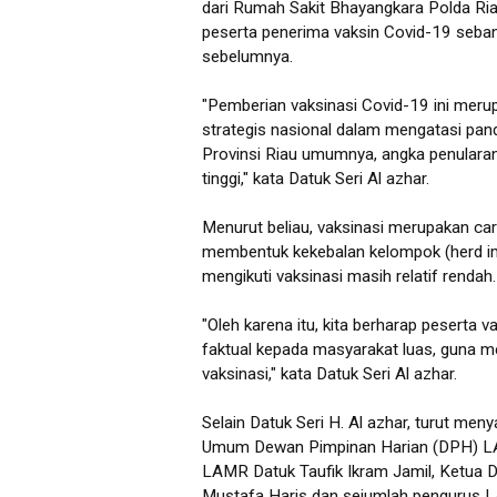
dari Rumah Sakit Bhayangkara Polda Riau
peserta penerima vaksin Covid-19 seban
sebelumnya.
"Pemberian vaksinasi Covid-19 ini me
strategis nasional dalam mengatasi pan
Provinsi Riau umumnya, angka penularan
tinggi," kata Datuk Seri Al azhar.
Menurut beliau, vaksinasi merupakan cara
membentuk kekebalan kelompok (herd im
mengikuti vaksinasi masih relatif rendah
"Oleh karena itu, kita berharap peserta
faktual kepada masyarakat luas, guna m
vaksinasi," kata Datuk Seri Al azhar.
Selain Datuk Seri H. Al azhar, turut me
Umum Dewan Pimpinan Harian (DPH) LAM
LAMR Datuk Taufik Ikram Jamil, Ketua
Mustafa Haris dan sejumlah pengurus LAM