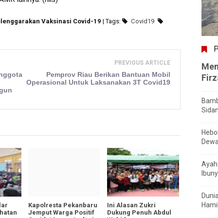
elenggarakan Vaksinasi Covid-19
| Tags:
Covid19
P
PREVIOUS ARTICLE
Men
Anggota
Pemprov Riau Berikan Bantuan Mobil
Fir
Operasional Untuk Laksanakan 3T Covid19
ngun
Bamb
Sida
Hebo
Dewa
Ayah 
Ibuny
Dunia
Hamil
lar
Kapolresta Pekanbaru
Ini Alasan Zukri
ehatan
Jemput Warga Positif
Dukung Penuh Abdul