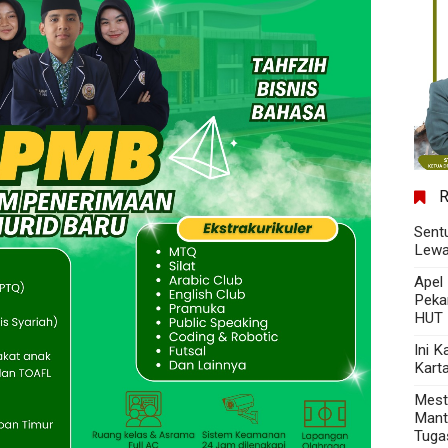
Sent
Lewa
Apel
Peka
HUT 
Ini 
Kart
Mest
Mant
Tuga