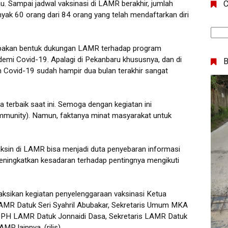
. Sampai jadwal vaksinasi di LAMR berakhir, jumlah
C
yak 60 orang dari 84 orang yang telah mendaftarkan diri
rupakan bentuk dukungan LAMR terhadap program
demi Covid-19. Apalagi di Pekanbaru khususnya, dan di
 Covid-19 sudah hampir dua bulan terakhir sangat
 terbaik saat ini. Semoga dengan kegiatan ini
munity). Namun, faktanya minat masyarakat untuk
.
 vaksin di LAMR bisa menjadi duta penyebaran informasi
eningkatkan kesadaran terhadap pentingnya mengikuti
nyaksikan kegiatan penyelenggaraan vaksinasi Ketua
R Datuk Seri Syahril Abubakar, Sekretaris Umum MKA
 DPH LAMR Datuk Jonnaidi Dasa, Sekretaris LAMR Datuk
R lainnya. (rilis)