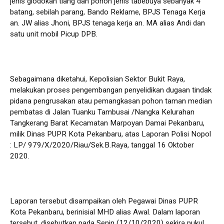
jenis glodokan tiang dan pohon jenis tabebuya sebanyak 4
batang, sebilah parang, Bando Reklame, BPJS Tenaga Kerja
an. JW alias Jhoni, BPJS tenaga kerja an. MA alias Andi dan
satu unit mobil Picup DPB.
Sebagaimana diketahui, Kepolisian Sektor Bukit Raya,
melakukan proses pengembangan penyelidikan dugaan tindak
pidana pengrusakan atau pemangkasan pohon taman median
pembatas di Jalan Tuanku Tambusai /Nangka Kelurahan
Tangkerang Barat Kecamatan Marpoyan Damai Pekanbaru,
milik Dinas PUPR Kota Pekanbaru, atas Laporan Polisi Nopol
: LP/ 979/X/2020/Riau/Sek.B.Raya, tanggal 16 Oktober
2020.
Laporan tersebut disampaikan oleh Pegawai Dinas PUPR
Kota Pekanbaru, berinisial MHD alias Awal. Dalam laporan
tersebut, disebutkan pada Senin (12/10/2020) sekira pukul