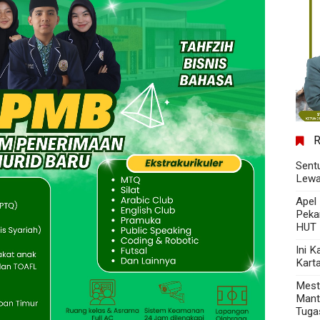
Sent
Lewa
Apel
Peka
HUT 
Ini 
Kart
Mest
Mant
Tuga