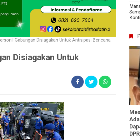
Mana
Samp
Konf
ersonil Gabungan Disiagakan Untuk Antisipasi Bencana
an Disiagakan Untuk
Mes
Ada
Dap
DPR