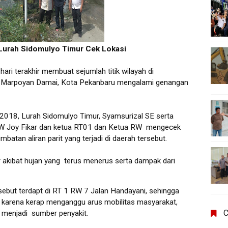
, Lurah Sidomulyo Timur Cek Lokasi
ari terakhir membuat sejumlah titik wilayah di
n Marpoyan Damai, Kota Pekanbaru mengalami genangan
18, Lurah Sidomulyo Timur, Syamsurizal SE serta
TRW Joy Fikar dan ketua RT01 dan Ketua RW mengecek
atan aliran parit yang terjadi di daerah tersebut.
r akibat hujan yang terus menerus serta dampak dari
sebut terdapt di RT 1 RW 7 Jalan Handayani, sehingga
arena kerap menganggu arus mobilitas masyarakat,
C
n menjadi sumber penyakit.