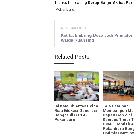
Thanks for reading
Kerap Banjir Akibat Par
Pekanbaru
NEXT ARTICLE
Ketika Embung Desa Jadi Primadon
Warga Kuansing
Related Posts
Ini Kata Ditlantas Polda
Taja Seminar
Riau Edukasi Generasi
Membangun Ma
Bangsa di SDN 42
Depan Gen Z di
Pekanbaru
Kampus Timur T
SMAIT Tahfizh A
Pekanbaru Ban
Optimis Santrin