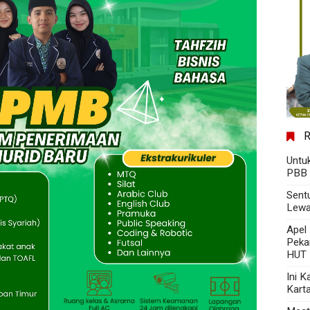
Untu
PBB 
Sent
Lewa
Apel
Peka
HUT 
Ini 
Kart