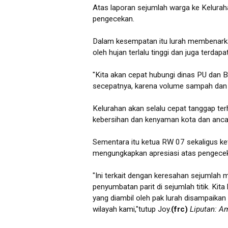
Atas laporan sejumlah warga ke Kelura
pengecekan.
Dalam kesempatan itu lurah membenarkan
oleh hujan terlalu tinggi dan juga terdapa
"Kita akan cepat hubungi dinas PU dan 
secepatnya, karena volume sampah dan lu
Kelurahan akan selalu cepat tanggap t
kebersihan dan kenyaman kota dan ancam
Sementara itu ketua RW 07 sekaligus ke
mengungkapkan apresiasi atas pengeceka
"Ini terkait dengan keresahan sejumlah
penyumbatan parit di sejumlah titik. Kit
yang diambil oleh pak lurah disampaikan
wilayah kami,"tutup Joy.
(frc)
Liputan: Am