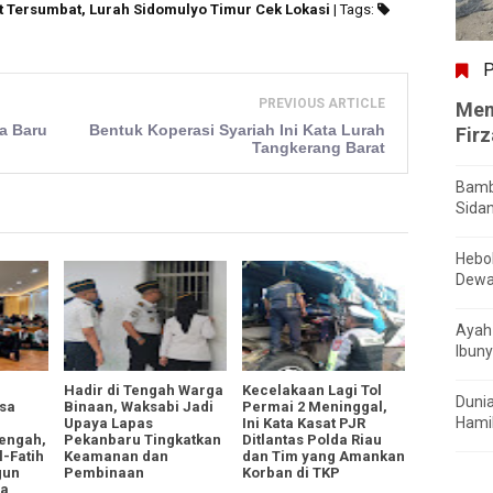
it Tersumbat, Lurah Sidomulyo Timur Cek Lokasi
| Tags:
P
PREVIOUS ARTICLE
Men
a Baru
Bentuk Koperasi Syariah Ini Kata Lurah
Fir
Tangkerang Barat
Bamb
Sida
Hebo
Dewa
Ayah 
Ibuny
Hadir di Tengah Warga
Kecelakaan Lagi Tol
Dunia
sa
Binaan, Waksabi Jadi
Permai 2 Meninggal,
Hamil
Upaya Lapas
Ini Kata Kasat PJR
engah,
Pekanbaru Tingkatkan
Ditlantas Polda Riau
l-Fatih
Keamanan dan
dan Tim yang Amankan
gun
Pembinaan
Korban di TKP
ya