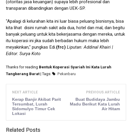
(otoritas jasa keuangan) supaya lebih profesional dan
transparan dibandingkan dengan UEK-SP.
"Apalagi di kelurahan kita ini luar biasa peluang bisnisnya, bisa
kita lihat disini rumah sakit ada dua, hotel dan mal, dan begitu
banyak peluang untuk kita bekerjasama dengan mereka, untuk
itu koperasi ini jika sudah berbadan hukum maka lebih
meyakinkan," pungkas Edi.
(frc)
Liputan: Addinal Khairi |
Editor: Surya Koto
Thanks for reading
Bentuk Koperasi Syariah Ini Kata Lurah
Tangkerang Barat
| Tags:
Pekanbaru
NEXT ARTICLE
PREVIOUS ARTICLE
Kerap Banjir Akibat Parit
Buat Budidaya Jambu
Tersumbat, Lurah
Madu Berikut Kata Lurah
Sidomulyo Timur Cek
Air Hitam
Lokasi
Related Posts