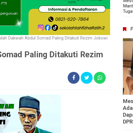
Mest
Mant
Tuga
nilah Dakwah Abdul Somad Paling Ditakuti Rezim Jokowi
Somad Paling Ditakuti Rezim
Mes
Ada
Dap
DPR