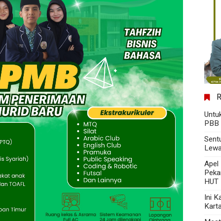
Untu
PBB 
Sent
Lewa
Apel
Peka
HUT 
Ini 
Kart