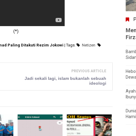
P
Men
(*)
Fir
mad Paling Ditakuti Rezim Jokowi
| Tags:
Netizen
Bamb
Sida
PREVIOUS ARTICLE
Hebo
Dewa
Jadi sekali lagi, islam bukanlah sebuah
ideologi
Ayah 
Ibuny
Dunia
Hamil