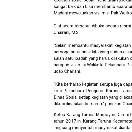
kegiatan sosial positif yang dilaksana
sangat baik dan bisa membantu aparatu
Madani mewujudkan visi misi Pak Waliko
Giat acara tersebut dibuka secara resmi
Chairani, M.Si.
"Selain membantu masyarakat, kegiatan 
semoga anak-anak kita yang sudah disun
salah satu ibadah yang harus dilakukan 
harapan visi misi Walikota Pekanbaru P
ucap Chairani.
"Kita berharap kegiatan serupa juga dap
kota Pekanbaru. Pengurus Karang Taruna
Dinas Sosial setiap kegiatan yang dilak
dikoordinasikan bersama," pungkas Chair
Ketua Karang Taruna Marpoyan Damai 
tahun 2017 ini Karang Taruna Kecamat
langsung menyentuh masyarakat dianta