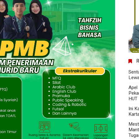
Sent
Lewa
Apel
Peka
HUT 
Ini 
Kart
Mest
Mant
Tuga