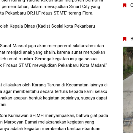
kan oleh Karang Taruna Kecamatan Marpoyan Damai ini
C
r pemerintahan, dalam mewujudkan Smart City yang
ta Pekanbaru DR.H.Firdaus ST,MT," terang Fiora.
 oleh Kepala Dinas (Kadis) Sosial kota Pekanbaru
Sunat Massal juga akan mempererat silaturrahmi dan
at menjadi anak yang shalih, karena sunat merupakan
oleh umat muslim. Semoga kegiatan ini juga sesuai
ak Firdaus ST.MT, mewujudkan Pekanbaru Kota Madani,"
at dilakukan oleh Karang Taruna di Kecamatan lainnya di
 agar memberitahu secara tertulis kepada kami selaku
sanakan apapun bentuk kegiatan sosialnya, supaya dapat
ani.
Roni Kurniawan SH,MH menyampaikan, bahwa giat pada
an Marpoyan Damai melaksanakan kegiatan yang
ranya adalah kegiatan memberikan bantuan-bantuan