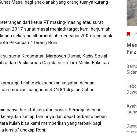
Sunat Masal bagi anak-anak yang orang tuanya kurang
t keterangan dari ketua RT masing-masing atau surat
 tahun 2017 sunat masal menjadi target kami berjumlah
P
aksana sekarang alhamdulillah mencapai 200 orang anak
an Damai kota Pekanbaru," terang Roni.
Men
Fir
 bekerja sama Kecamatan Marpoyan Damai, Kadis Sosial
afira dan Puskesmas Garuda serta Tim Medis Fakultas
Bamb
ekanbaru.
Sida
 kami juga telah melaksanakan kegiatan dengan
Hebo
tuan renovasi bangunan SDN 81 di jalan Gabus
Dewa
Ayah 
lain hanya bersifat kegiatan sosial. Semoga dengan
Ibuny
erkelanjutan setiap tahunnya dan dapat terbantu beban
ra itulah bisa kami memberikan yang terbaik bagi
Dunia
 usia lansia," ungkap Roni.
Hamil