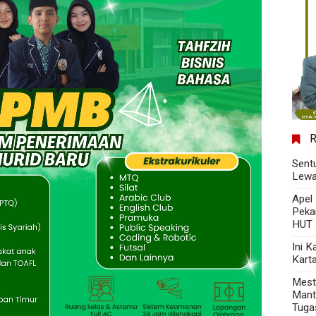
Sent
Lewa
Apel
Peka
HUT 
Ini 
Kart
Mest
Mant
Tuga