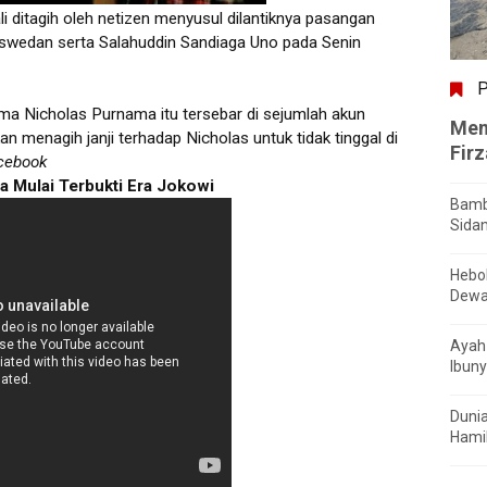
 ditagih oleh netizen menyusul dilantiknya pasangan
swedan serta Salahuddin Sandiaga Uno pada Senin
P
a Nicholas Purnama itu tersebar di sejumlah akun
Men
menagih janji terhadap Nicholas untuk tidak tinggal di
Fir
acebook
ra Mulai Terbukti Era Jokowi
Bamb
Sida
Hebo
Dewa
Ayah 
Ibuny
Dunia
Hamil