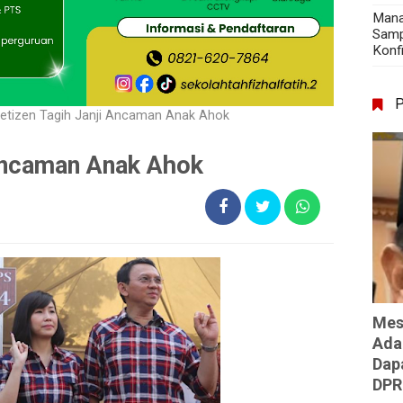
Mana
Samp
Konf
etizen Tagih Janji Ancaman Anak Ahok
Ancaman Anak Ahok
Mes
Ada
Dap
DPR