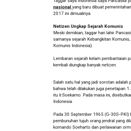
Taggar
saya Indonesia saya Pancasila ya
nasional
yang baru dibuat pemerintahan
2017 ini dimualinya.
Netizen Ungkap Sejarah Komunis
Meski demikian, taggar hari lahir Pancas
samanya sejarah Kebangkitan Komunis, p
Komunis Indonesia).
Lembaran sejarah kelam pembantaian par
kembali diungkap banyak netizen.
Salah satu hal yang jadi sorotan adalah
bahwa telah dilakukan juga penetapan 1 J
itu Ir.Soekarno. Pada masa ini, disebut
Indonesia.
Pada 30 September 1965 (G-30S-PKI) hin
pembunuhan tujuh orang jendral yang dil
komando Soeharto dan perlawanan ormas