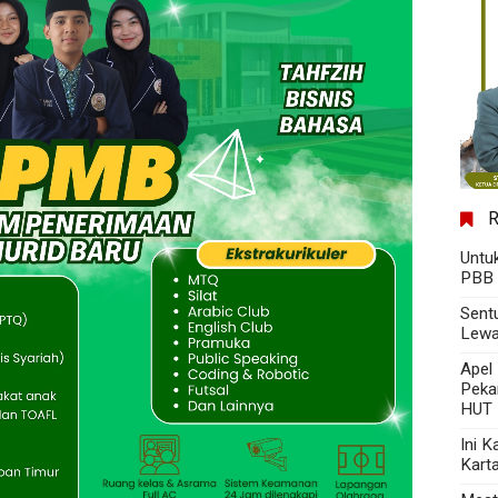
Untu
PBB 
Sent
Lewa
Apel
Peka
HUT 
Ini 
Kart