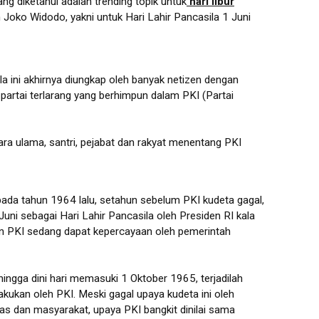
ng diketahui adalah trending topik untuk
hari libur
 Joko Widodo, yakni untuk Hari Lahir Pancasila 1 Juni
ila ini akhirnya diungkap oleh banyak netizen dengan
artai terlarang yang berhimpun dalam PKI (Partai
a ulama, santri, pejabat dan rakyat menentang PKI
 pada tahun 1964 lalu, setahun sebelum PKI kudeta gagal,
uni sebagai Hari Lahir Pancasila oleh Presiden RI kala
kan PKI sedang dapat kepercayaan oleh pemerintah
gga dini hari memasuki 1 Oktober 1965, terjadilah
akukan oleh PKI. Meski gagal upaya kudeta ini oleh
 dan masyarakat, upaya PKI bangkit dinilai sama