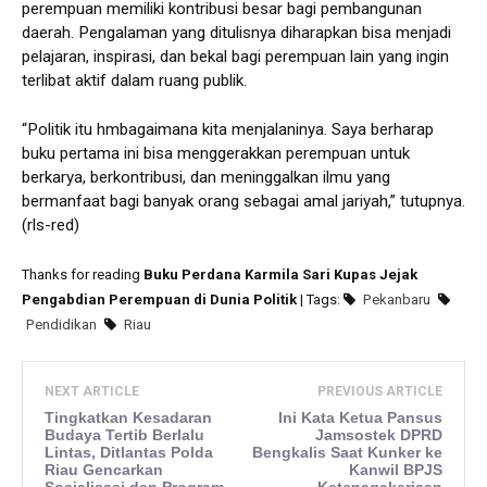
perempuan memiliki kontribusi besar bagi pembangunan
daerah. Pengalaman yang ditulisnya diharapkan bisa menjadi
pelajaran, inspirasi, dan bekal bagi perempuan lain yang ingin
terlibat aktif dalam ruang publik.
“Politik itu hmbagaimana kita menjalaninya. Saya berharap
buku pertama ini bisa menggerakkan perempuan untuk
berkarya, berkontribusi, dan meninggalkan ilmu yang
bermanfaat bagi banyak orang sebagai amal jariyah,” tutupnya.
(rls-red)
Thanks for reading
Buku Perdana Karmila Sari Kupas Jejak
Pengabdian Perempuan di Dunia Politik
| Tags:
Pekanbaru
Pendidikan
Riau
NEXT ARTICLE
PREVIOUS ARTICLE
Tingkatkan Kesadaran
Ini Kata Ketua Pansus
Budaya Tertib Berlalu
Jamsostek DPRD
Lintas, Ditlantas Polda
Bengkalis Saat Kunker ke
Riau Gencarkan
Kanwil BPJS