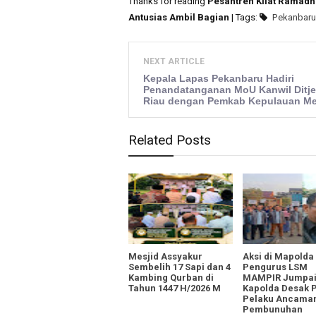
Thanks for reading
Pesantren Kilat Ramadh
Antusias Ambil Bagian
| Tags:
Pekanbaru
NEXT ARTICLE
Kepala Lapas Pekanbaru Hadiri
Penandatanganan MoU Kanwil Ditj
Riau dengan Pemkab Kepulauan Me
Related Posts
Mesjid Assyakur
Aksi di Mapolda 
Sembelih 17 Sapi dan 4
Pengurus LSM
Kambing Qurban di
MAMPIR Jumpa
Tahun 1447 H/2026 M
Kapolda Desak 
Pelaku Ancama
Pembunuhan