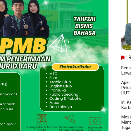
Sent
Lewa
Apel
Peka
HUT 
Ini 
Kart
Mest
Mant
Tuga