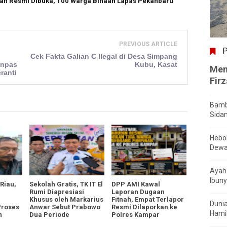
an Resmi Dibuka, 100 Warga Binaan Lapas Pekanbaru
PREVIOUS ARTICLE
P
Cek Fakta Galian C Ilegal di Desa Simpang
enpas
Kubu, Kasat
Men
ranti
Fir
Bamb
Sida
Hebo
Dewa
Ayah 
Ibuny
Riau,
Sekolah Gratis, TK IT El
DPP AMI Kawal
Rumi Diapresiasi
Laporan Dugaan
i
Khusus oleh Markarius
Fitnah, Empat Terlapor
Dunia
Proses
Anwar Sebut Prabowo
Resmi Dilaporkan ke
Hamil
n
Dua Periode
Polres Kampar