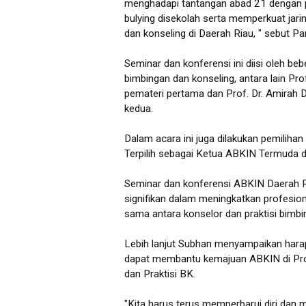
menghadapi tantangan abad 21 dengan pe
bulying disekolah serta memperkuat jari
dan konseling di Daerah Riau, " sebut Pa
Seminar dan konferensi ini diisi oleh 
bimbingan dan konseling, antara lain Pro
pemateri pertama dan Prof. Dr. Amirah D
kedua.
Dalam acara ini juga dilakukan pemilih
Terpilih sebagai Ketua ABKIN Termuda d
Seminar dan konferensi ABKIN Daerah Ri
signifikan dalam meningkatkan profesio
sama antara konselor dan praktisi bimbi
Lebih lanjut Subhan menyampaikan harapa
dapat membantu kemajuan ABKIN di Prov
dan Praktisi BK.
"Kita harus terus memperbarui diri dan 