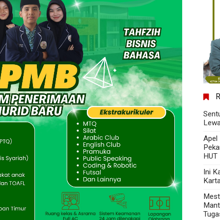
Sent
Lewa
Apel
Peka
HUT 
Ini 
Kart
Mest
Mant
Tuga