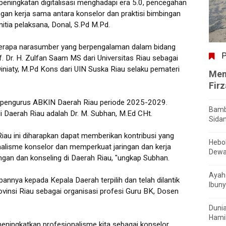
ningkatan digitalisasi menghadapi era 5.0, pencegahan
ngan kerja sama antara konselor dan praktisi bimbingan
nitia pelaksana, Donal, S.Pd M.Pd.
beberapa narasumber yang berpengalaman dalam bidang
P
f. Dr. H. Zulfan Saam MS dari Universitas Riau sebagai
iniaty, M.Pd Kons dari UIN Suska Riau selaku pemateri
Men
Fir
an pengurus ABKIN Daerah Riau periode 2025-2029.
Bamb
i Daerah Riau adalah Dr. M. Subhan, M.Ed CHt.
Sida
au ini diharapkan dapat memberikan kontribusi yang
Hebo
nalisme konselor dan memperkuat jaringan dan kerja
Dewa
ngan dan konseling di Daerah Riau, "ungkap Subhan.
Ayah 
nnya kepada Kepala Daerah terpilih dan telah dilantik
Ibuny
insi Riau sebagai organisasi profesi Guru BK, Dosen
Dunia
Hamil
meningkatkan profesionalisme kita sebagai konselor