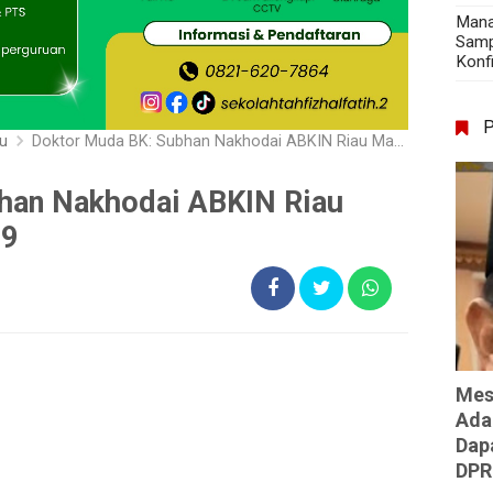
Mana
Samp
Konf
u
Doktor Muda BK: Subhan Nakhodai ABKIN Riau Masa Bakti 2025-2029
han Nakhodai ABKIN Riau
29
Mes
Ada
Dap
DPR