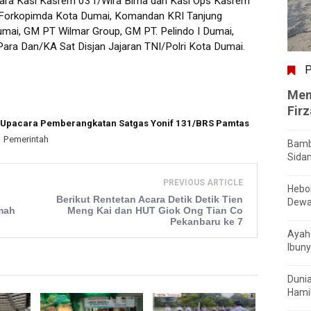
ara Kasi Kasrem 031/Wira Bima dan Kasi Ops Kasrem
r Forkopimda Kota Dumai, Komandan KRI Tanjung
ai, GM PT Wilmar Group, GM PT. Pelindo I Dumai,
ara Dan/KA Sat Disjan Jajaran TNI/Polri Kota Dumai.
P
Men
Fir
Upacara Pemberangkatan Satgas Yonif 131/BRS Pamtas
Pemerintah
Bamb
Sida
PREVIOUS ARTICLE
Hebo
Berikut Rentetan Acara Detik Detik Tien
Dewa
mah
Meng Kai dan HUT Giok Ong Tian Co
Pekanbaru ke 7
Ayah 
Ibuny
Dunia
Hamil