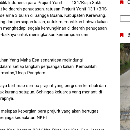
C
ik Indonesia para Prajurit Yonif
131/Braja Sakti
 ke daerah penugasan, ratusan Prajurit Yonif 131 /BRS
selama 3 bulan di Sangga Buana, Kabupaten Kerawang.
ng dari persiapan kalian, untuk memastikan bahwa kalian
alam menghadapi segala kemungkinan di daerah penugasan.
ik-baiknya untuk meningkatkan kemampuan dan
uhan Yang Maha Esa senantiasa melindungi,
alam setiap langkah perjuangan kalian. Kembalilah
rmatan,"Ucap Pangdam.
a berharap semua prajurit yang pergi dan kembali dari
k kurang satupun. Sehingga keluarga yang menanti di
rapnya.
k melepas kepergian para prajurit yang akan bertugas
menjaga kedaulatan NKRI.