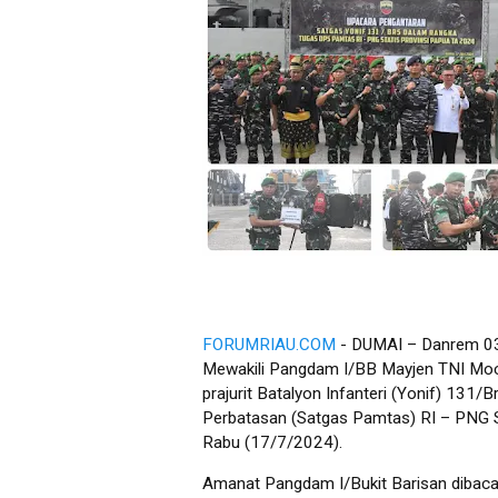
FORUMRIAU.COM
- DUMAI – Danrem 031
Mewakili Pangdam I/BB Mayjen TNI M
prajurit Batalyon Infanteri (Yonif) 131
Perbatasan (Satgas Pamtas) RI – PNG S
Rabu (17/7/2024).
Amanat Pangdam I/Bukit Barisan dibac