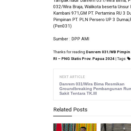
Tampak hadir Danrem 031/Wira Bima, P
032/Wira Braja, Walikota beserta Unsu
Kambani 971,GM PT. Pertamina RU 3 Dum
Pimpinan PT. PLN Persero UP 3 Dumai,P
(Pen031)
Sumber : DPP AMI
Thanks for reading
Danrem 031/WB Pimpin 
RI – PNG Statis Prov. Papua 2024
| Tags:
NEXT ARTICLE
Danrem 031/Wira Bima Resmikan
Groundbreaking Pembangunan Ru
Sakit Tentara TK.III
Related Posts