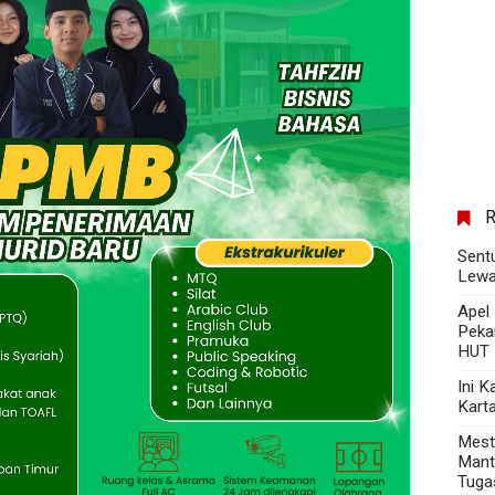
Sent
Lewa
Apel
Peka
HUT 
Ini 
Kart
Mest
Mant
Tuga