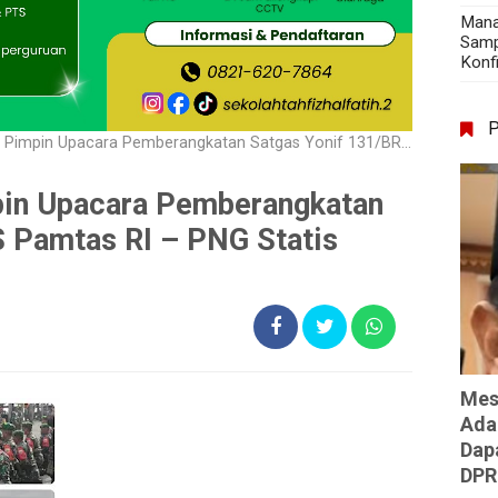
Mana
Samp
Konf
acara Pemberangkatan Satgas Yonif 131/BRS Pamtas RI – PNG Statis Prov. Papua 2024
in Upacara Pemberangkatan
 Pamtas RI – PNG Statis
Mes
Ada
Dap
DPR