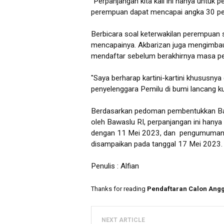
"Perpanjangan kita kali ini hanya untuk
perempuan dapat mencapai angka 30 per
Berbicara soal keterwakilan perempuan 
mencapainya. Akbarizan juga mengimbau k
mendaftar sebelum berakhirnya masa pe
"Saya berharap kartini-kartini khususnya 
penyelenggara Pemilu di bumi lancang kuni
Berdasarkan pedoman pembentukkan Bawa
oleh Bawaslu RI, perpanjangan ini hanya
dengan 11 Mei 2023, dan pengumuman has
disampaikan pada tanggal 17 Mei 2023.
Penulis : Alfian
Thanks for reading
Pendaftaran Calon Angg
NEXT ARTICLE