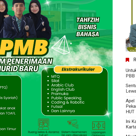
Untu
PBB 
Sent
Lewa
Apel
Peka
HUT 
Ini 
Kart