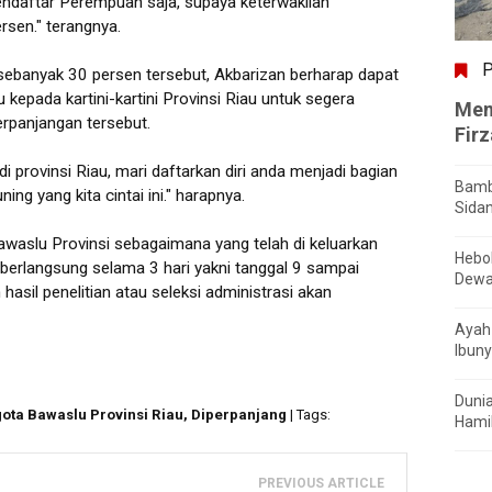
 pendaftar Perempuan saja, supaya keterwakilan
sen." terangnya.
P
sebanyak 30 persen tersebut, Akbarizan berharap dapat
epada kartini-kartini Provinsi Riau untuk segera
Men
rpanjangan tersebut.
Fir
di provinsi Riau, mari daftarkan diri anda menjadi bagian
Bamb
ng yang kita cintai ini." harapnya.
Sida
slu Provinsi sebagaimana yang telah di keluarkan
Hebo
 berlangsung selama 3 hari yakni tanggal 9 sampai
Dewa
il penelitian atau seleksi administrasi akan
Ayah 
Ibuny
Dunia
ota Bawaslu Provinsi Riau, Diperpanjang
| Tags:
Hamil
PREVIOUS ARTICLE