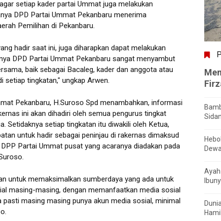
agar setiap kader partai Ummat juga melakukan
sanya DPD Partai Ummat Pekanbaru menerima
aerah Pemilihan di Pekanbaru.
ang hadir saat ini, juga diharapkan dapat melakukan
P
sanya DPD Partai Ummat Pekanbaru sangat menyambut
ersama, baik sebagai Bacaleg, kader dan anggota atau
Men
di setiap tingkatan," ungkap Arwen.
Fir
Ummat Pekanbaru, H.Suroso Spd menambahkan, informasi
Bamb
rnas ini akan dihadiri oleh semua pengurus tingkat
Sida
. Setidaknya setiap tingkatan itu diwakili oleh Ketua,
patan untuk hadir sebagai peninjau di rakernas dimaksud
Hebo
 DPP Partai Ummat pusat yang acaranya diadakan pada
Dewa
 Suroso.
Ayah 
hkan untuk memaksimalkan sumberdaya yang ada untuk
Ibuny
osial masing-masing, dengan memanfaatkan media sosial
 pasti masing masing punya akun media sosial, minimal
Dunia
so.
Hamil