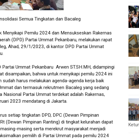
solidasi Semua Tingkatan dan Bacaleg
Menyikapi Pemilu 2024 dan Mensukseskan Rakernas
erah (DPD) Partai Ummat Pekanbaru, melakukan rapat
leg, Ahad, 29/1/2023, di kantor DPD Partai Ummat
ru.
PD Partai Ummat Pekanbaru Arwen ST.SH.MH, didampingi
pat disampaikan, bahwa untuk menyikapi pemilu 2024 ini
an sudah harus melakukan agenda-agenda kerja baik
 Ummat dan termasuk rekrutmen Bacaleg yang sedang
 Nasional Partai Ummat terdekat adalah Rakernas,
ruari 2023 mendatang di Jakarta.
urus setiap tingkatan DPD, DPC (Dewan Pimpinan
Rt (Dewan Pimpinan Ranting) di tingkat kelurahan dapat
Ketu
masing-masing serta merekrut masyarakat menjadi
simalkan pemilih di Partai Ummat pada pemilu 2024