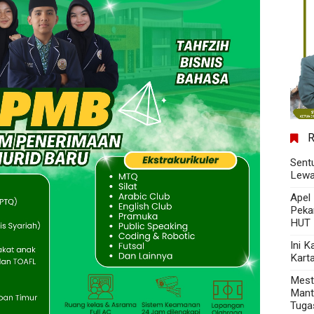
Sent
Lewa
Apel
Peka
HUT 
Ini 
Kart
Mest
Mant
Tuga