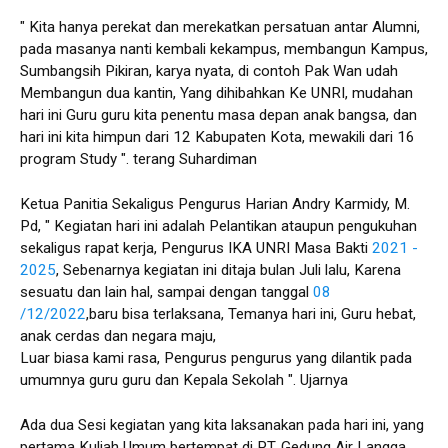
" Kita hanya perekat dan merekatkan persatuan antar Alumni,
pada masanya nanti kembali kekampus, membangun Kampus,
Sumbangsih Pikiran, karya nyata, di contoh Pak Wan udah
Membangun dua kantin, Yang dihibahkan Ke UNRI, mudahan
hari ini Guru guru kita penentu masa depan anak bangsa, dan
hari ini kita himpun dari 12 Kabupaten Kota, mewakili dari 16
program Study ". terang Suhardiman
Ketua Panitia Sekaligus Pengurus Harian Andry Karmidy, M.
Pd, " Kegiatan hari ini adalah Pelantikan ataupun pengukuhan
sekaligus rapat kerja, Pengurus IKA UNRI Masa Bakti
2021 -
2025
, Sebenarnya kegiatan ini ditaja bulan Juli lalu, Karena
sesuatu dan lain hal, sampai dengan tanggal
08
/12/2022
,baru bisa terlaksana, Temanya hari ini, Guru hebat,
anak cerdas dan negara maju,
Luar biasa kami rasa, Pengurus pengurus yang dilantik pada
umumnya guru guru dan Kepala Sekolah ". Ujarnya
Ada dua Sesi kegiatan yang kita laksanakan pada hari ini, yang
pertama Kuliah Umum bertempat di PT. Gedung Air Langga