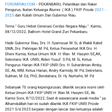
FORUMRIAU.COM
- PEKANBARU, Pelantikan dan Raker
Pengurus, Ikatan Keluarga Alumni ( IKA ) FKIP Priode
2021 -
2025
dan Kuliah Umum Dari Gubernur Riau.
Tema " Guru Hebat Generasi Cerdas Negara Maju ". Kamis,
08/12/2022, Ballrom Hotel Grand Zuri Pekanbaru.
Hadir Gubernur Riau, Drs. H. Syamsuar M. Si, di Wakili Kabid
SMA, Drs. Pahmijan M. Pd, Ketua Penasehat IKA Drs. H.
Dheni Kurnia, Ketua Umum IKA H. Wan M. Hasyim SE,AK,
Sekretaris IKA UNRI, Alden Yusuf S.Pd, M. Si, Ketua
Pengurus Harian IKA FKIP UNRI Drs. H. Suhardiman Amby,
SE, Ak, MM, Ketua Harian, Andry Karmidy, M. Pd, Sekretaris,
Subhan, M. Ed, PhD, Bendahara, Dr. Hj. Nurhafni, M. Pd
Sebanyak 70 orang kepengurusan, dilantik secara resmi oleh
Ketua Umum IKA FKIP UNRI H. Wan M. Hasyim SE, Ak.
Kamis Sore, 8/12/2022, Saat di wawancarai awak media " ya
Alhamdulillah hari ini sudah dilantik IKA FKIP UNRI Priode
2021 S/d 2025 berjalan dengan lancar dan ketuanya adalah