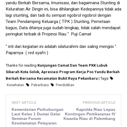
yandu Berkah Bersama, Imunisasi, dan bagaimana Stunting di
Kelurahan Air Dingin ini, bisa dihilangkan Kedepannya tidak ada
lagi stunting, dan tadi itu sempat ngobrol ngobrol dengan
Team Pendamping Keluarga ( TPK ) Stunting, Pemetaan
bagus, Data ditanya juga sudah lengkap, tidak salah mendapat
peringkat terbaik di Propinsi Riau ". Puji Camat
" inti dari kegiatan ini adalah silaturahmi dan saling mengisi ".
Paparnya ( red syafri )
Thanks for reading
Kunjungan Camat Dan Team PKK Lubuk
Sikarah Kota Solok, Apresiasi Program Kerja Pos Yandu Berkah
Berkah Bersama Kecamatan Bukit Raya Pekanbaru
| Tags:
Kesehatan
Pekanbaru
Pendidikan
NEXT ARTICLE
PREVIOUS ARTICLE
Kementerian Perhubungan
Kapolda Riau Lepas
Laut Kelas 1 Dumai Gelar
Kontingen Pertikaranas IV
Seminar Forum
Kwarda Riau di Palembang
Keselamatan Pelayaran