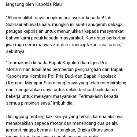
langsung oleh Kapolda Riau.
"Alhamdulillah saya ucapkan puji syukur kepada Allah
Subhaanahuwata'aala, mungkin ini suatu anugerah sebagai
petugas kepolisian untuk menunjukkan kepada masyarakat
bahwa kami peduli kepada masyarakat. Kami siap berkorban
jiwa raga demi masyarakat demi menciptakan rasa aman,"
sebutnya.
"Terimakasih kepada Bapak Kapolda Riau Irjen Pol
Mohammad Iqbal atas pemberian penghargaan dan Bapak
Kapolresta Kombes Pol Pria Budi dan Bapak Kapolsek
(Kompol Manapar Situmeang) saya yang telah membimbing
dan mengarahkan saya untuk selalu berbuat baik dalam
bekerja untuk melayani masyarakat. Terimakasih kepada
semua pimpinan saya," imbuh dia.
Disinggung tentang kaki kirinya yang terkilir, karena aksinya
menabrakkan sepeda motor dan menendang dua pelaku
jambret hingga berhasil tertangkap, Bripka Oktavianus
menyatakan kondisinya sudah berangsur pulih.