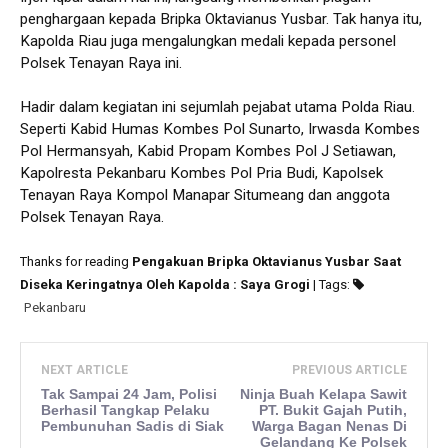
penghargaan kepada Bripka Oktavianus Yusbar. Tak hanya itu,
Kapolda Riau juga mengalungkan medali kepada personel
Polsek Tenayan Raya ini.
Hadir dalam kegiatan ini sejumlah pejabat utama Polda Riau.
Seperti Kabid Humas Kombes Pol Sunarto, Irwasda Kombes
Pol Hermansyah, Kabid Propam Kombes Pol J Setiawan,
Kapolresta Pekanbaru Kombes Pol Pria Budi, Kapolsek
Tenayan Raya Kompol Manapar Situmeang dan anggota
Polsek Tenayan Raya.
Thanks for reading
Pengakuan Bripka Oktavianus Yusbar Saat
Diseka Keringatnya Oleh Kapolda : Saya Grogi
| Tags:
Pekanbaru
NEXT ARTICLE
PREVIOUS ARTICLE
Tak Sampai 24 Jam, Polisi
Ninja Buah Kelapa Sawit
Berhasil Tangkap Pelaku
PT. Bukit Gajah Putih,
Pembunuhan Sadis di Siak
Warga Bagan Nenas Di
Gelandang Ke Polsek