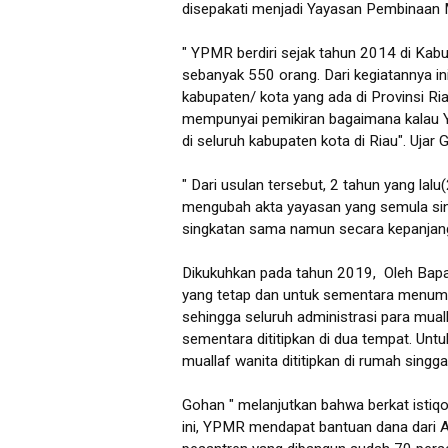
disepakati menjadi Yayasan Pembinaan 
" YPMR berdiri sejak tahun 2014 di Ka
sebanyak 550 orang. Dari kegiatannya i
kabupaten/ kota yang ada di Provinsi R
mempunyai pemikiran bagaimana kalau YP
di seluruh kabupaten kota di Riau". Ujar
" Dari usulan tersebut, 2 tahun yang la
mengubah akta yayasan yang semula sin
singkatan sama namun secara kepanjan
Dikukuhkan pada tahun 2019, Oleh Bapa
yang tetap dan untuk sementara menumpa
sehingga seluruh administrasi para muall
sementara dititipkan di dua tempat. Untu
muallaf wanita dititipkan di rumah singgah
Gohan " melanjutkan bahwa berkat istiq
ini, YPMR mendapat bantuan dana dari A