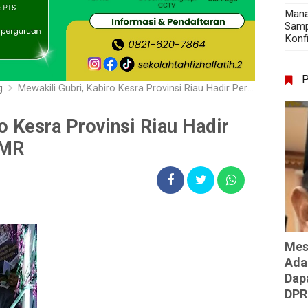
Mana
Samp
Konf
g
Mewakili Gubri, Kabiro Kesra Provinsi Riau Hadir Peresmian Kantor YPMR
o Kesra Provinsi Riau Hadir
PMR
Mes
Ada
Dap
DPR