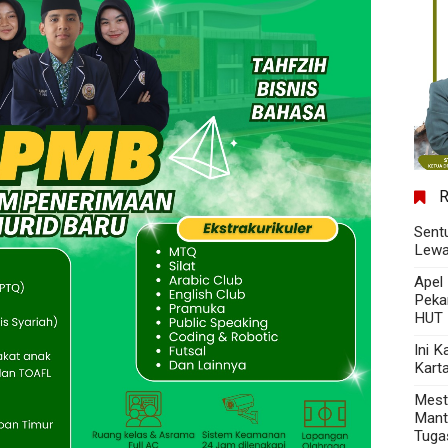
Sent
Lewa
Apel
Peka
HUT 
Ini 
Kart
Mest
Mant
Tuga