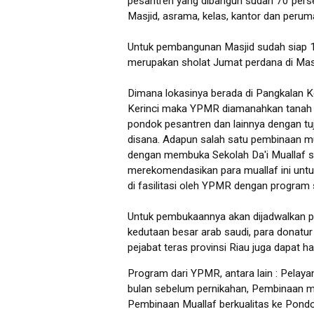
pesantren yang dibangun sudah 70 pers
Masjid, asrama, kelas, kantor dan perum
Untuk pembangunan Masjid sudah siap 
merupakan sholat Jumat perdana di Masj
Dimana lokasinya berada di Pangkalan K
Kerinci maka YPMR diamanahkan tanah wa
pondok pesantren dan lainnya dengan t
disana. Adapun salah satu pembinaan mu
dengan membuka Sekolah Da'i Muallaf 
merekomendasikan para muallaf ini untu
di fasilitasi oleh YPMR dengan program s
Untuk pembukaannya akan dijadwalkan pa
kedutaan besar arab saudi, para donatur
pejabat teras provinsi Riau juga dapat 
Program dari YPMR, antara lain : Pelay
bulan sebelum pernikahan, Pembinaan mu
Pembinaan Muallaf berkualitas ke Pond