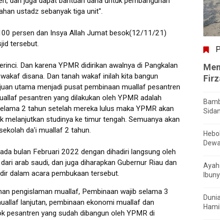
en, dan juga dapat bantuan dana untuk pembangunan
ahan ustadz sebanyak tiga unit".
100 persen dan Insya Allah Jumat besok(12/11/21)
id tersebut.
P
erinci. Dan karena YPMR didirikan awalnya di Pangkalan
Men
kaf disana. Dan tanah wakaf inilah kita bangun
Fir
ujuan utama menjadi pusat pembinaan muallaf pesantren
allaf pesantren yang dilakukan oleh YPMR adalah
Bamb
selama 2 tahun setelah mereka lulus maka YPMR akan
Sida
k melanjutkan studinya ke timur tengah. Semuanya akan
ekolah da'i muallaf 2 tahun.
Hebo
Dewa
da bulan Februari 2022 dengan dihadiri langsung oleh
 dari arab saudi, dan juga diharapkan Gubernur Riau dan
Ayah 
hadir dalam acara pembukaan tersebut.
Ibuny
anan pengislaman muallaf, Pembinaan wajib selama 3
Dunia
allaf lanjutan, pembinaan ekonomi muallaf dan
Hamil
ok pesantren yang sudah dibangun oleh YPMR di