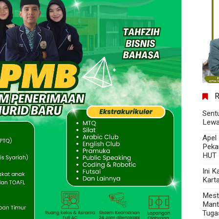
Sent
Lewa
Apel
Peka
HUT 
Ini 
Kart
Mest
Mant
Tuga