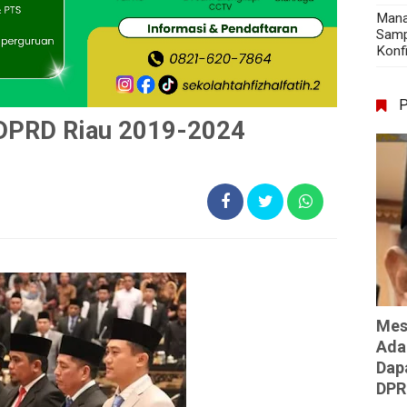
Mana
Samp
Konf
 DPRD Riau 2019-2024
Mes
Ada
Dap
DPR